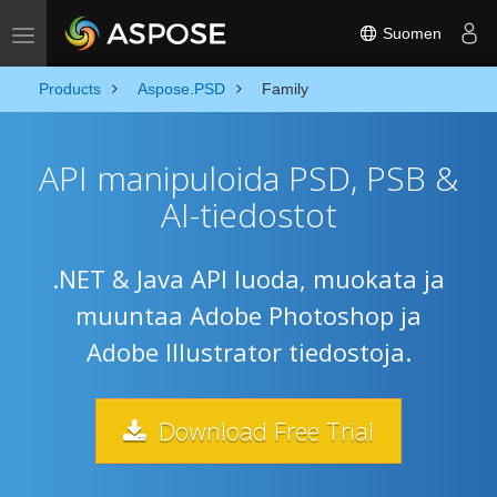
Suomen
Toggle navigation
Products
Aspose.PSD
Family
API manipuloida PSD, PSB &
AI-tiedostot
.NET & Java API luoda, muokata ja
muuntaa Adobe Photoshop ja
Adobe Illustrator tiedostoja.
Download Free Trial