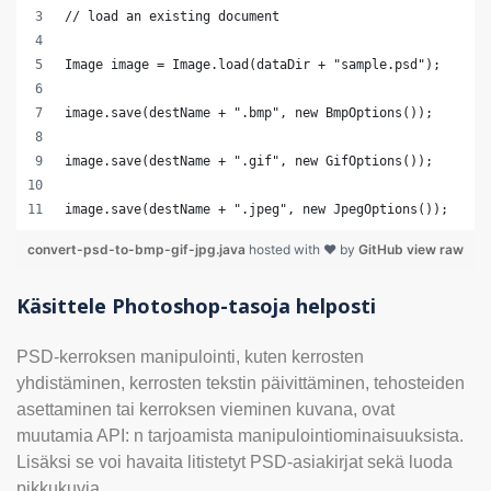
// load an existing document
Image image = Image.load(dataDir + "sample.psd");
image.save(destName + ".bmp", new BmpOptions());       
image.save(destName + ".gif", new GifOptions());
image.save(destName + ".jpeg", new JpegOptions());
convert-psd-to-bmp-gif-jpg.java
hosted with ❤ by
GitHub
view raw
Käsittele Photoshop-tasoja helposti
PSD-kerroksen manipulointi, kuten kerrosten
yhdistäminen, kerrosten tekstin päivittäminen, tehosteiden
asettaminen tai kerroksen vieminen kuvana, ovat
muutamia API: n tarjoamista manipulointiominaisuuksista.
Lisäksi se voi havaita litistetyt PSD-asiakirjat sekä luoda
pikkukuvia.