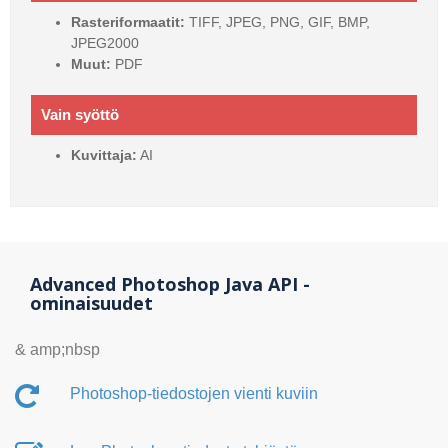
Rasteriformaatit:
TIFF, JPEG, PNG, GIF, BMP,
JPEG2000
Muut:
PDF
Vain syöttö
Kuvittaja:
AI
Advanced Photoshop Java API -
ominaisuudet
& amp;nbsp
Photoshop-tiedostojen vienti kuviin