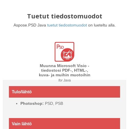
Tuetut tiedostomuodot
Aspose.PSD Java
tuetut tiedostomuodot
on lueteltu alla.
Muunna Microsoft Visio -
tiedostosi PDF-, HTML-,
kuva- ja muihin muotoihin
for
Java
Tulo/lähtö
Photoshop:
PSD, PSB
Vain lähtö