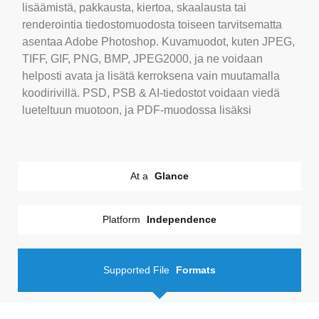
lisäämistä, pakkausta, kiertoa, skaalausta tai
renderointia tiedostomuodosta toiseen tarvitsematta
asentaa Adobe Photoshop. Kuvamuodot, kuten JPEG,
TIFF, GIF, PNG, BMP, JPEG2000, ja ne voidaan
helposti avata ja lisätä kerroksena vain muutamalla
koodirivillä. PSD, PSB & AI-tiedostot voidaan viedä
lueteltuun muotoon, ja PDF-muodossa lisäksi
At a
Glance
Platform
Independence
Supported File
Formats