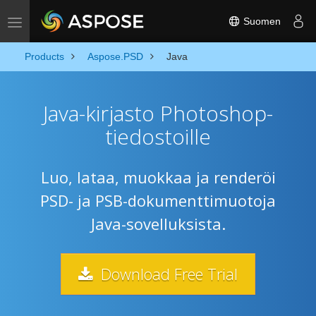
Suomen
Toggle navigation
Products
Aspose.PSD
Java
Java-kirjasto Photoshop-
tiedostoille
Luo, lataa, muokkaa ja renderöi
PSD- ja PSB-dokumenttimuotoja
Java-sovelluksista.
Download Free Trial