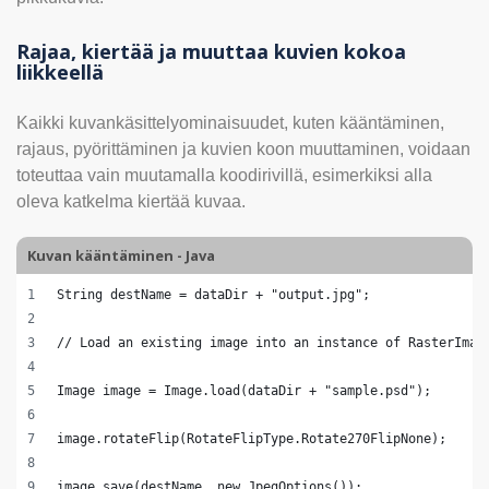
Rajaa, kiertää ja muuttaa kuvien kokoa
liikkeellä
Kaikki kuvankäsittelyominaisuudet, kuten kääntäminen,
rajaus, pyörittäminen ja kuvien koon muuttaminen, voidaan
toteuttaa vain muutamalla koodirivillä, esimerkiksi alla
oleva katkelma kiertää kuvaa.
Kuvan kääntäminen - Java
String destName = dataDir + "output.jpg";
// Load an existing image into an instance of RasterImag
Image image = Image.load(dataDir + "sample.psd");
image.rotateFlip(RotateFlipType.Rotate270FlipNone);
image.save(destName, new JpegOptions());