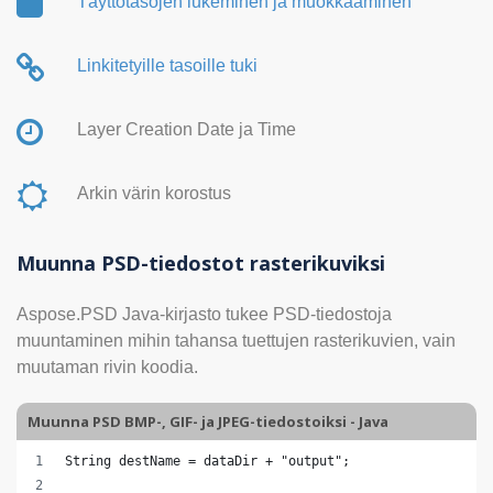
Täyttötasojen lukeminen ja muokkaaminen
Linkitetyille tasoille tuki
Layer Creation Date ja Time
Arkin värin korostus
Muunna PSD-tiedostot rasterikuviksi
Aspose.PSD Java-kirjasto tukee PSD-tiedostoja
muuntaminen mihin tahansa tuettujen rasterikuvien, vain
muutaman rivin koodia.
Muunna PSD BMP-, GIF- ja JPEG-tiedostoiksi - Java
String destName = dataDir + "output";