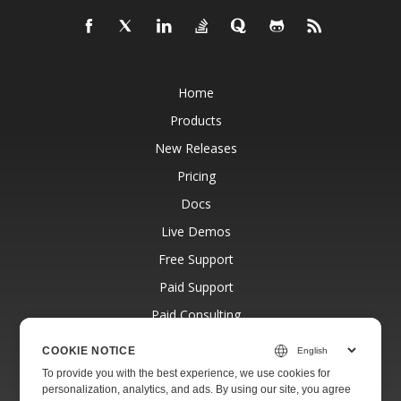
Home
Products
New Releases
Pricing
Docs
Live Demos
Free Support
Paid Support
Paid Consulting
Blog
COOKIE NOTICE
Websites
To provide you with the best experience, we use cookies for
personalization, analytics, and ads. By using our site, you agree
About