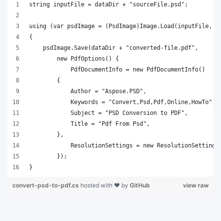
string inputFile = dataDir + "sourceFile.psd";
using (var psdImage = (PsdImage)Image.Load(inputFile, n
{
    psdImage.Save(dataDir + "converted-file.pdf",
        new PdfOptions() { 
            PdfDocumentInfo = new PdfDocumentInfo()
        {
            Author = "Aspose.PSD", 
            Keywords = "Convert,Psd,Pdf,Online,HowTo", 
            Subject = "PSD Conversion to PDF",
            Title = "Pdf From Psd",
        },
            ResolutionSettings = new ResolutionSetting(
        });
}
convert-psd-to-pdf.cs
hosted with ❤ by
GitHub
view raw