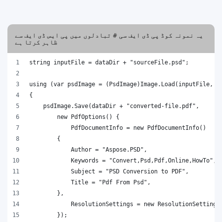
یہ نمونہ کوڈ پی ڈی ایف سی # تبادلوں میں پی ایس ڈی ایف سے
ظاہر کرتا ہے
string inputFile = dataDir + "sourceFile.psd";
using (var psdImage = (PsdImage)Image.Load(inputFile, n
{
    psdImage.Save(dataDir + "converted-file.pdf",
        new PdfOptions() { 
            PdfDocumentInfo = new PdfDocumentInfo()
        {
            Author = "Aspose.PSD", 
            Keywords = "Convert,Psd,Pdf,Online,HowTo", 
            Subject = "PSD Conversion to PDF",
            Title = "Pdf From Psd",
        },
            ResolutionSettings = new ResolutionSetting(
        });