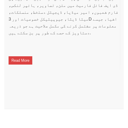
ڈی ایف فائل فارمیٹ میں متن، تصاویر، ہائپر لنکس،
فارم شعبوں، امیر میڈیا، ڈیجیٹل دستخط، منسلکات،
میٹا ڈیٹا، جیوپیٹیکل خصوصیات اور 3D اشیاء جیسے
معلومات پر مشتمل کرنے کی مکمل صلاحیت ہے جو ذریعہ
دستاویز کے حصے کے طور پر بن سکتے ہیں.
Read More