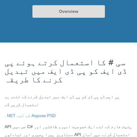
Overview
سی # کا استعمال کرتے ہوئے پی
ڈی ایف کو پی ڈی ایف میں تبدیل
کرنے کا طریقہ
پی ایس ڈی پی ڈی کو پی ڈی ایف میں تبدیل کرنے کے لئے، ہم
استعمال کریں گے
. NET کے لئے Aspose.PSD
API جس میں C# پلیٹ فارم کے لئے ایک خصوصیت امیر، طاقتور اور
دستاویز ہیرا پھیری اور تبادلوں API استعمال کرنے میں آسان