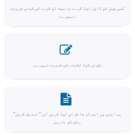
کسی چیز کو ڈاؤن لوڈ کرنے یا سیٹ اپ کرنے کی کوئی ضرورت
نہیں ہے.
کوئی کوڈ لکھنے کی ضرورت نہیں ہے.
بس اپنی پی ایس ڈی فائل اپ لوڈ کریں اور" تبدیل کریں”
بٹن کو ماریں.