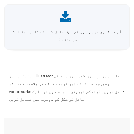
آپ کو فوری طور پر پی ڈی ایف فائل کے لئے ڈاؤن لوڈ لنک
مل جائے گا.
فوٹوشاپ اور Illustrator فائل ہیرا پھیری لائبریری پرت کی
خصوصیات بنانے اور ترمیم کرنے کی صلاحیت کے ساتھ،
watermarks شامل کریں، گرافکس آپریشن انجام دیں اور ایک
فائل کی شکل کو دوسرے میں تبدیل کریں.