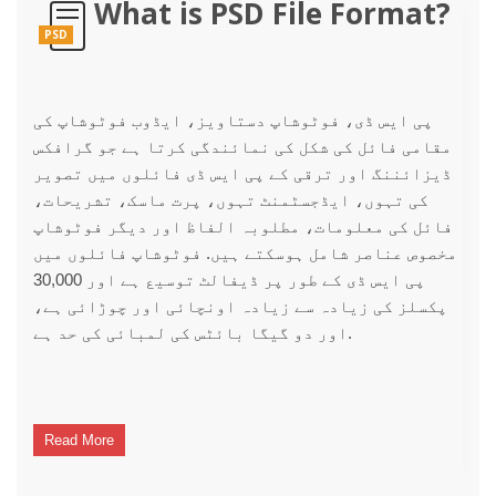
What is PSD File Format?
PSD
پی ایس ڈی، فوٹوشاپ دستاویز، ایڈوب فوٹوشاپ کی
مقامی فائل کی شکل کی نمائندگی کرتا ہے جو گرافکس
ڈیزائننگ اور ترقی کے پی ایس ڈی فائلوں میں تصویر
کی تہوں، ایڈجسٹمنٹ تہوں، پرت ماسک، تشریحات،
فائل کی معلومات، مطلوبہ الفاظ اور دیگر فوٹوشاپ
مخصوص عناصر شامل ہوسکتے ہیں. فوٹوشاپ فائلوں میں
پی ایس ڈی کے طور پر ڈیفالٹ توسیع ہے اور 30,000
پکسلز کی زیادہ سے زیادہ اونچائی اور چوڑائی ہے،
اور دو گیگا بائٹس کی لمبائی کی حد ہے.
Read More