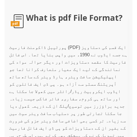
What is pdf File Format?
pdf
پورٹیبل ڈاکومنٹ فارمیٹ (PDF) ایک قسم کی دستاویز
ہے جسے ایڈوب نے 1990ء میں واپس بنایا تھا۔ اس فائل
فارمیٹ کا مقصد دستاویزات اور دیگر حوالہ مواد کی
نمائندگی کے لیے ایک معیار متعارف کرانا تھا جو
ایپلیکیشن سافٹ ویئر، ہارڈ ویئر کے ساتھ ساتھ
آپریٹنگ سسٹم سے آزاد ہو۔ پی ڈی ایف فائلوں کو
ایڈوب ایکروبیٹ ریڈر/رائٹر میں کھولا جا سکتا ہے
اور ساتھ ہی کروم، سفاری، فائر فاکس جیسے زیادہ
جدید براؤزرز میں توسیع/پلگ ان کے ذریعہ کھول دیا
جا سکتا تجارتی طور پر دستیاب سافٹ ویئر سوٹ میں
سے زیادہ تر کسی بھی اضافی سافٹ ویئر جزو کی ضرورت
کے بغیر ان کے دستاویزات کو پی ڈی ایف فائل فارمیٹ
میں تبدیل کرنے کی پیشکش بھی کرتے ہیں. اس طرح، پی