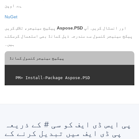
ہے. اوپن
NuGet
اور انسٹال کریں. آپ
Aspose.PSD
پیکیج مینیجر، تلاش کریں
پیکج مینیجر کنسول سے مندرجہ ذیل کمانڈ بھی استعمال کرسکتے
ہیں۔
پیکیج مینیجر کنسول کمانڈ
پی ایس ڈی ایف کو سی # کے ذریعہ
پی ڈی ایف میں تبدیل کرنے کے