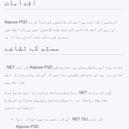
اقدامات
Aspose.PSD ڈویلپرز کے لئے پی ایس ڈی فائلوں کو لوڈ کرنے
اور پی ڈی ایف فائلوں کو صرف چند لائنوں میں پی ڈی ایف میں
تبدیل کرنے کے لئے آسان بناتا ہے.
سسٹم کے تقاضے
. NET کے لئے Aspose.PSD تمام بڑے آپریٹنگ سسٹم پر حمایت کی
جاتی ہے. بس اس بات کو یقینی بنائیں کہ آپ کے پاس مندرجہ ذیل
شرائط ہیں.
مائیکروسافٹ ونڈوز یا نیٹ فریم ورک، .NET کور کے ساتھ
مطابقت رکھتا ہے. مائیکروسافٹ ویژیول سٹوڈیو کی طرح
ترقیاتی ماحول.
آپ کے منصوبے میں حوالہ دیا. NET DLL کے لئے
Aspose.PSD.