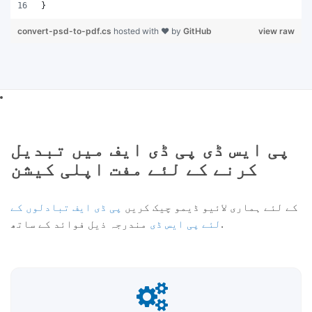
}
convert-psd-to-pdf.cs
hosted with ❤ by
GitHub
view raw
پی ایس ڈی پی ڈی ایف میں تبدیل
کرنے کے لئے مفت اپلی کیشن
کے لئے ہماری لائیو ڈیمو چیک کریں
پی ڈی ایف تبادلوں کے
مندرجہ ذیل فوائد کے ساتھ.
لئے پی ایس ڈی