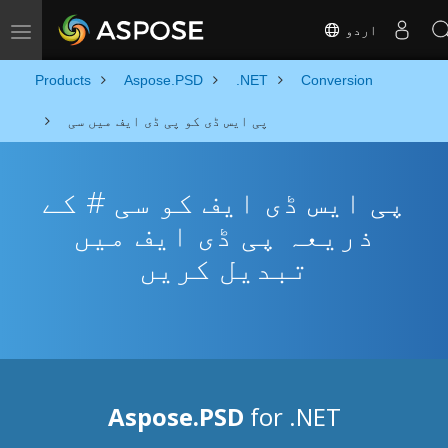
اردو
Toggle navigation
Products
Aspose.PSD
.NET
Conversion
پی ایس ڈی کو پی ڈی ایف میں سی
پی ایس ڈی ایف کو سی # کے
ذریعہ پی ڈی ایف میں
تبدیل کریں
Aspose.PSD
for .NET