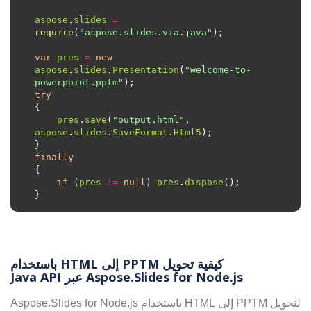
aspose
.
slides
=
require
(
"aspose.slides.via.java"
var
pres
=
new
aspose
.
slides
.
Presentation
(
"welcome-to-
powerpoint.pptm"
try
pres
.
save
(
"output.html"
, 
aspose
.
slides
.
SaveFormat
.
Html5
finally
if
 (
pres
!=
null
) 
pres
.
dispose
كيفية تحويل PPTM إلى HTML باستخدام
Aspose.Slides for Node.js عبر Java API
لتحويل PPTM إلى HTML باستخدام Aspose.Slides for Node.js