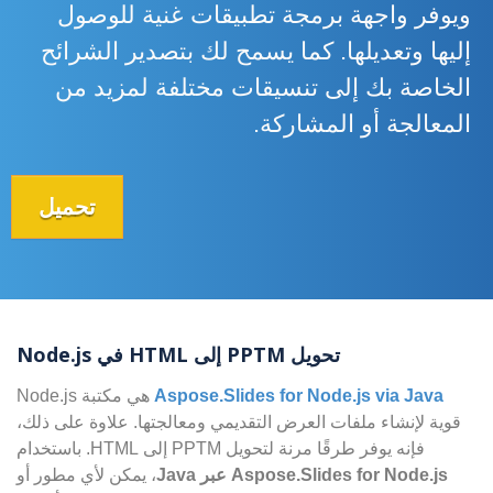
ويوفر واجهة برمجة تطبيقات غنية للوصول
إليها وتعديلها. كما يسمح لك بتصدير الشرائح
الخاصة بك إلى تنسيقات مختلفة لمزيد من
المعالجة أو المشاركة.
تحميل
تحويل PPTM إلى HTML في Node.js
Aspose.Slides for Node.js via Java
هي مكتبة Node.js
قوية لإنشاء ملفات العرض التقديمي ومعالجتها. علاوة على ذلك،
فإنه يوفر طرقًا مرنة لتحويل PPTM إلى HTML. باستخدام
Aspose.Slides for Node.js عبر Java
، يمكن لأي مطور أو