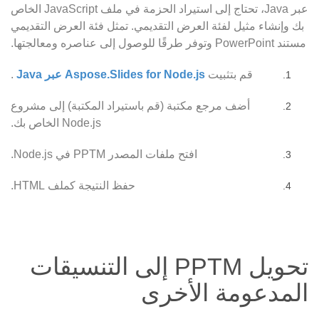
عبر Java، تحتاج إلى استيراد الحزمة في ملف JavaScript الخاص
بك وإنشاء مثيل لفئة العرض التقديمي. تمثل فئة العرض التقديمي
مستند PowerPoint وتوفر طرقًا للوصول إلى عناصره ومعالجتها.
قم بتثبيت
Aspose.Slides for Node.js عبر Java
.
أضف مرجع مكتبة (قم باستيراد المكتبة) إلى مشروع
Node.js الخاص بك.
افتح ملفات المصدر PPTM في Node.js.
حفظ النتيجة كملف HTML.
تحويل PPTM إلى التنسيقات
المدعومة الأخرى