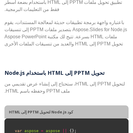
تطبيق تحويل ملفات PPTM إلى HTML باستخدام بضعة أسطر
فقط من التعليمات البرمجية.
باعتباره واجهة برمجة تطبيقات حديثة لمعالجة المستندات، يقوم
Aspose.Slides for Node.js بتصدير ملفات PPTM إلى تنسيقات
ملفات HTML بسرعة. تتيح لك مكتبة Aspose PowerPoint
تحويل PPTM إلى HTML والعديد من تنسيقات الملفات الأخرى
تحويل PPTM إلى HTML باستخدام Node.js
لتحويل PPTM إلى HTML، ستحتاج إلى إنشاء عرض تقديمي من
ملف PPTM وحفظه باسم HTML.
كود Node.js لتحويل PPTM إلى HTML
var
aspose
=
aspose
||