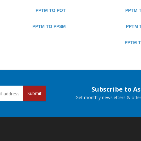
PPTM TO POT
PPTM 
PPTM TO PPSM
PPTM 
PPTM T
Subscribe to A
Submit
Get monthly newsletters & offers