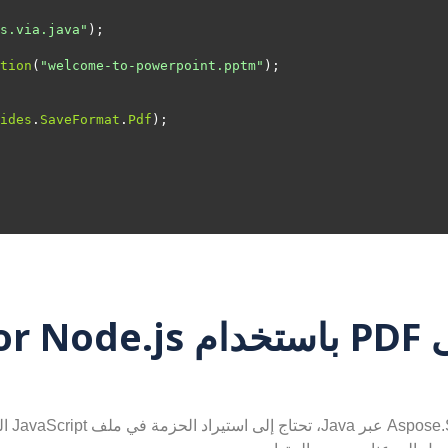
s.via.java"
tion
(
"welcome-to-powerpoint.pptm"
ides
.
SaveFormat
.
Pdf
كيفية تحويل PPTM إلى DF
لتحويل