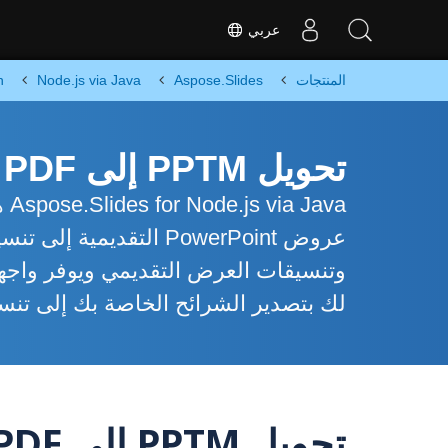
عربي
المنتجات
Aspose.Slides
Node.js via Java
n
تحويل PPTM إلى PDF في Node.js
va
وتنسيقات العرض التقديمي ويوفر واجهة 
لك بتصدير الشرائح الخاصة بك إلى تنسي
تحويل PPTM إلى PDF في Node.js