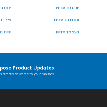
TO OTP
PPTM TO ODP
TO PPS
PPTM TO POTX
O TIFF
PPTM TO SVG
spose Product Updates
 directly delivered to your mailbox.