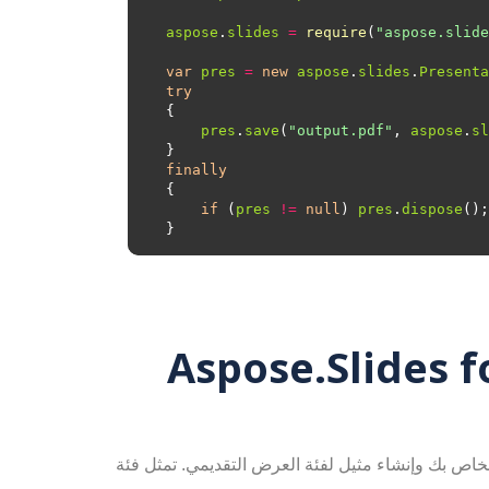
aspose
.
slides
=
require
(
"aspose.slide
var
pres
=
new
aspose
.
slides
.
Presenta
try
pres
.
save
(
"output.pdf"
, 
aspose
.
sl
finally
if
 (
pres
!=
null
) 
pres
.
dispose
P باستخدام Aspose.Slides for Node.js
 PPTM إلى PDF باستخدام Aspose.Slides for Node.js عبر Java، تحتاج إلى استيراد الحزمة في ملف JavaScript الخاص بك وإنشاء مثيل لفئة العرض التقديمي. تمثل فئة