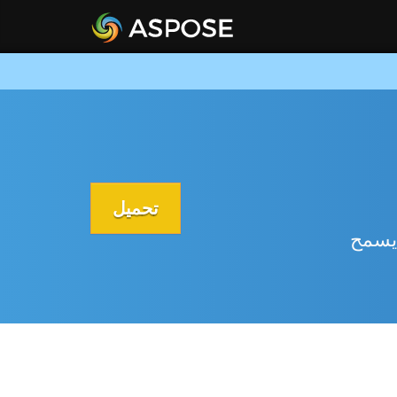
تحميل
 يسمح