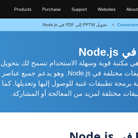
Products
Purchase
Support
Websites
About
Conversio
تحويل PPTM إلى PDF في Node.js
Aspose.Slides for Node.js via Ja هي مكتبة قوية وسهلة الاستخدام تسمح لك بتحويل
عروض PowerPoint التقديمية إلى تنسيقات مختلفة في Node.js. وهو يدعم جميع عناصر
برمجة تطبيقات غنية للوصول إليها وتعديلها. كما
قات مختلفة لمزيد من المعالجة أو المشاركة.