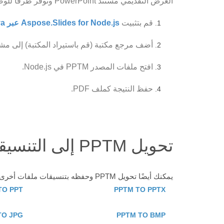
العرض التقديمي مستند PowerPoint وتوفر طرقًا للوصول إلى عناصره ومعالجتها.
قم بتثبيت
Aspose.Slides for Node.js عبر Java
أضف مرجع مكتبة (قم باستيراد المكتبة) إلى مشروع Node.js الخ
افتح ملفات المصدر PPTM في Node.js.
حفظ النتيجة كملف PDF.
تحويل PPTM إلى التنسيقات المدعومة الأخرى
يمكنك أيضًا تحويل PPTM وحفظه بتنسيقات ملفات أخرى. شاهد جميع التنسيقات المدعومة أدناه
TO PPT
PPTM TO PPTX
TO JPG
PPTM TO BMP