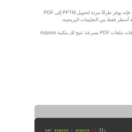
هي مكتبة Node.js قوية لإنشاء ملفات العرض التقديمي ومعالجتها. علاوة على ذلك، فإنه يوفر طرقًا مرنة لتحويل PPTM إلى PDF.
باعتباره واجهة برمجة تطبيقات حديثة لمعالجة المستندات، يقوم Aspose.Slides for Node.js بتصدير ملفات PPTM إلى تنسيقات ملفات PDF بسرعة. تتيح لك مكتبة Aspose
var
aspose
=
aspose
||