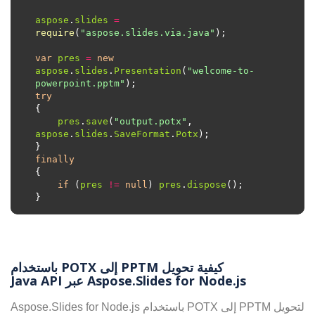
aspose
.
slides
=
require
(
"aspose.slides.via.java"
var
pres
=
new
aspose
.
slides
.
Presentation
(
"welcome-to-
powerpoint.pptm"
try
pres
.
save
(
"output.potx"
, 
aspose
.
slides
.
SaveFormat
.
Potx
finally
if
 (
pres
!=
null
) 
pres
.
dispose
كيفية تحويل PPTM إلى POTX باستخدام
Aspose.Slides for Node.js عبر Java API
لتحويل PPTM إلى POTX باستخدام Aspose.Slides for Node.js