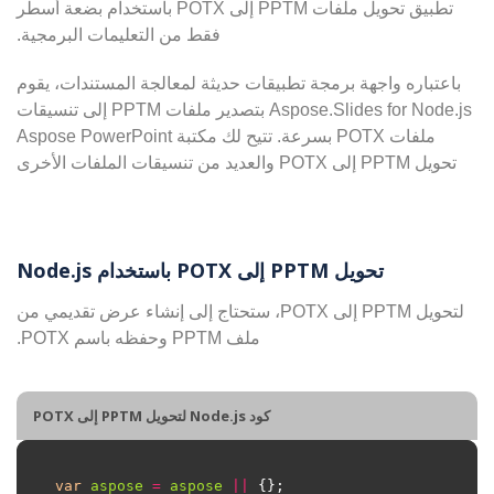
تطبيق تحويل ملفات PPTM إلى POTX باستخدام بضعة أسطر
فقط من التعليمات البرمجية.
باعتباره واجهة برمجة تطبيقات حديثة لمعالجة المستندات، يقوم
Aspose.Slides for Node.js بتصدير ملفات PPTM إلى تنسيقات
ملفات POTX بسرعة. تتيح لك مكتبة Aspose PowerPoint
تحويل PPTM إلى POTX والعديد من تنسيقات الملفات الأخرى
تحويل PPTM إلى POTX باستخدام Node.js
لتحويل PPTM إلى POTX، ستحتاج إلى إنشاء عرض تقديمي من
ملف PPTM وحفظه باسم POTX.
كود Node.js لتحويل PPTM إلى POTX
var
aspose
=
aspose
||