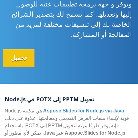
ويوفر واجهة برمجة تطبيقات غنية للوصول
إليها وتعديلها. كما يسمح لك بتصدير الشرائح
الخاصة بك إلى تنسيقات مختلفة لمزيد من
المعالجة أو المشاركة.
تحميل
تحويل PPTM إلى POTX في Node.js
Aspose.Slides for Node.js via Java
هي مكتبة Node.js
قوية لإنشاء ملفات العرض التقديمي ومعالجتها. علاوة على ذلك،
فإنه يوفر طرقًا مرنة لتحويل PPTM إلى POTX. باستخدام
Aspose.Slides for Node.js عبر Java
، يمكن لأي مطور أو