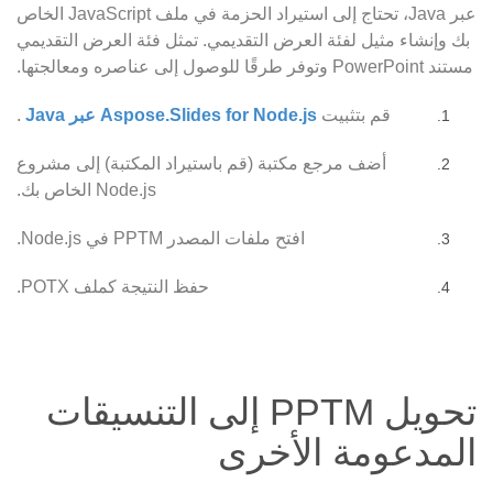
عبر Java، تحتاج إلى استيراد الحزمة في ملف JavaScript الخاص
بك وإنشاء مثيل لفئة العرض التقديمي. تمثل فئة العرض التقديمي
مستند PowerPoint وتوفر طرقًا للوصول إلى عناصره ومعالجتها.
قم بتثبيت
Aspose.Slides for Node.js عبر Java
.
أضف مرجع مكتبة (قم باستيراد المكتبة) إلى مشروع
Node.js الخاص بك.
افتح ملفات المصدر PPTM في Node.js.
حفظ النتيجة كملف POTX.
تحويل PPTM إلى التنسيقات
المدعومة الأخرى