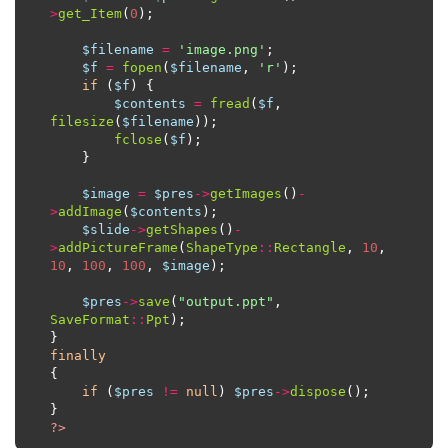
>
get_Item
(
0
$filename
=
'image.png'
$f
=
fopen
(
$filename
, 
'r'
if
 (
$f
$contents
=
fread
(
$f
, 
filesize
(
$filename
fclose
(
$f
$image
=
$pres
->
getImages
()
-
>
addImage
(
$contents
$slide
->
getShapes
()
-
>
addPictureFrame
(
ShapeType
::
Rectangle
, 
10
, 
10
, 
100
, 
100
, 
$image
$pres
->
save
(
"output.ppt"
, 
SaveFormat
::
Ppt
finally
if
 (
$pres
!=
null
) 
$pres
->
dispose
?>