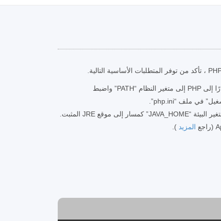
قم بتثبيت PHP 7 ، أضف مسارًا إلى PHP إلى متغير النظام “PATH” واضبط
المزيد
).