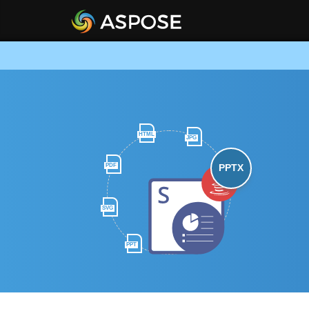
HTML
JPG
PDF
PPTX
SVG
PPT