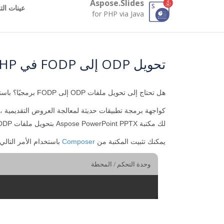
Aspose.Slides
عينات الت
for PHP via Java
تحويل ODP إلى FODP في PHP
هل تحتاج إلى تحويل ملفات ODP إلى FODP برمجيًا؟ باستخدام
كواجهة برمجة تطبيقات حديثة لمعالجة العروض التقديمية ، تقوم Aspose.Slides for PHP بإنشاء FODP من ODP بسرعة. اختبر جودة التحويل من ODP إلى P
لك مكتبة Aspose PowerPoint PPTX بتحويل ملفات ODP إلى العديد من التنسيقات الشائعة.
يمكنك تثبيت المكتبة من
Composer
باستخدام الأمر التالي:
وحدة التحكم / المحطة