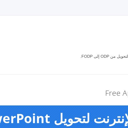
OD إلى FODP.
Free A