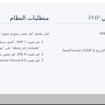
متطلبات النظام
قبل تشغيل كود مصدر نموذج تحويل PHP ، تأكد من توفر المتطلبات الأساسية التالية.
“allow_url_include” على “تشغيل” في ملف “php.ini”.
قم باستدعاء طريقة “save” أثناء تحديد مسار ملف الإخراج & SaveFormat. FODP
قم بتثبيت JRE 8. قم بتعيين متغير البيئة “JAVA_HOME” كمسار إلى موقع JRE المثبت.
قم بتثبيت Apache Tomcat 8.0 (راجع