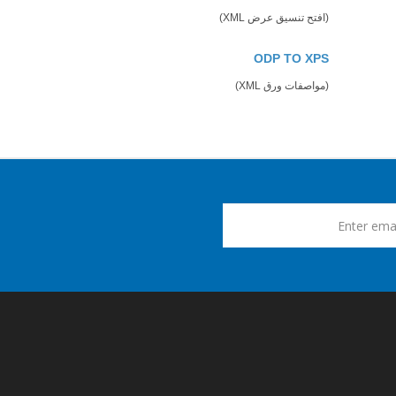
(افتح تنسيق عرض XML)
ODP TO XPS
(مواصفات ورق XML)