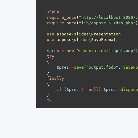
<?
php
require_once
(
"http://localhost:8080/J
require_once
(
"lib/aspose.slides.php"
use
aspose
\
slides
\
Presentation
use
aspose
\
slides
\
SaveFormat
$pres
=
new
Presentation
(
"input.odp"
try
$pres
->
save
(
"output.fodp"
, 
SaveFo
finally
if
 (
$pres
!=
null
) 
$pres
->
dispose
?>