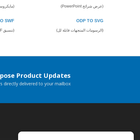
(عرض شرائح PowerPoint)
(مايكروسوفت 
TO SWF
ODP TO SVG
(الرسومات المتجهات قابلة لل)
(تنسيق SWF)
spose Product Updates
 directly delivered to your mailbox.