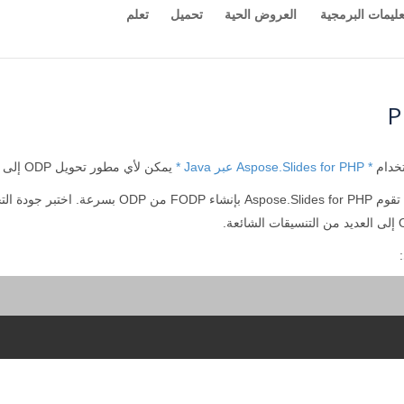
عليمات البرمجية
العروض الحية
تحميل
تعلم
* Aspose.Slides for PHP عبر Java *
يمكن لأي مطور تحويل ODP إلى تنسيق FODP ببضعة أسطر فقط من كود PHP .
FOD مباشرةً في