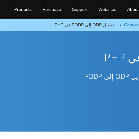
Products
Purchase
Support
Websites
About
Conver
تحويل ODP إلى FODP في PHP