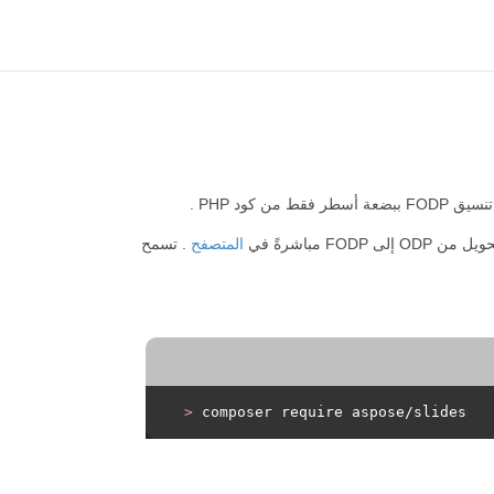
المتصفح
. تسمح
>
 composer require aspose/slides