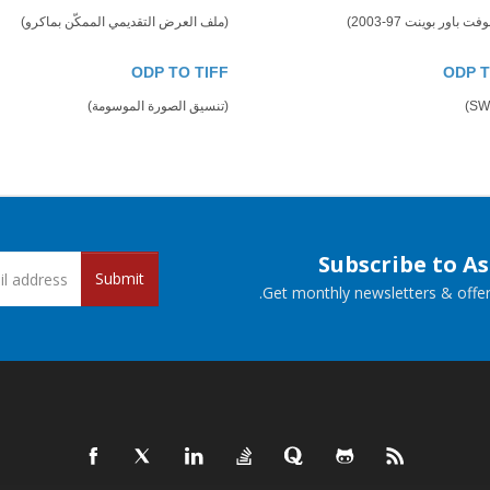
باور بوينت 97-2003)
(ملف العرض التقديمي الممكّن بماكرو)
ODP TO TIFF
ODP 
(تنسيق الصورة الموسومة)
Subscribe to A
Submit
Get monthly newsletters & offers