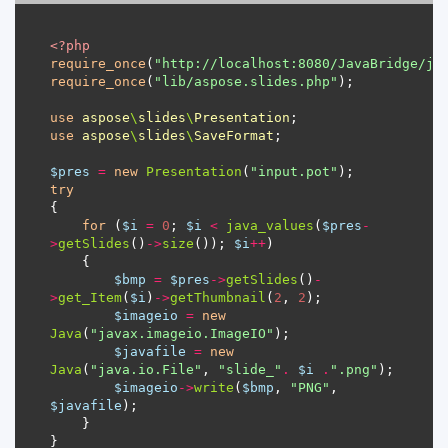
<?
php
require_once
(
"http://localhost:8080/JavaBridge/ja
require_once
(
"lib/aspose.slides.php"
use
aspose
\
slides
\
Presentation
use
aspose
\
slides
\
SaveFormat
$pres
=
new
Presentation
(
"input.pot"
try
for
 (
$i
=
0
; 
$i
<
java_values
(
$pres
-
>
getSlides
()
->
size
()); 
$i
++
$bmp
=
$pres
->
getSlides
()
-
>
get_Item
(
$i
)
->
getThumbnail
(
2
, 
2
$imageio
=
new
Java
(
"javax.imageio.ImageIO"
$javafile
=
new
Java
(
"java.io.File"
, 
"slide_"
.
$i
.
".png"
$imageio
->
write
(
$bmp
, 
"PNG"
, 
$javafile