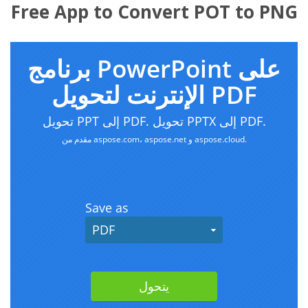
Free App to Convert POT to PNG