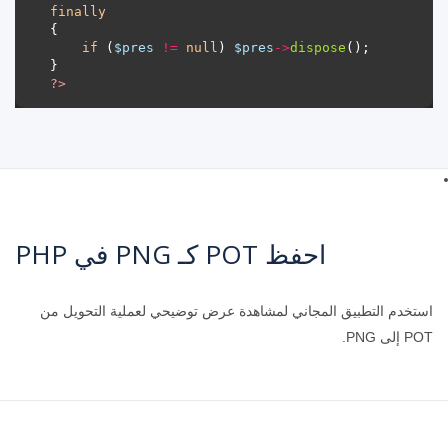
finally
if
 (
$pres
!=
null
) 
$pres
->
dispose
?>
احفظ POT كـ PNG في PHP
استخدم التطبيق المجاني لمشاهدة عرض توضيحي لعملية التحويل من
POT إلى PNG.