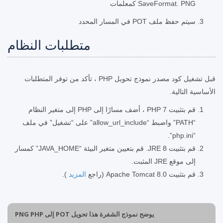
SaveFormat. PNG كمعلمات
سيتم حفظ ملف POT في المسار المحدد
متطلبات النظام
قبل تشغيل كود مصدر نموذج تحويل PHP ، تأكد من توفر المتطلبات
الأساسية التالية.
قم بتثبيت PHP 7 ، أضف مسارًا إلى PHP إلى متغير النظام
“PATH” واضبط “allow_url_include” على “تشغيل” في ملف
“php.ini”.
قم بتثبيت JRE 8. قم بتعيين متغير البيئة “JAVA_HOME” كمسار
إلى موقع JRE المثبت.
قم بتثبيت Apache Tomcat 8.0 (راجع
المزيد
).
يوضح نموذج الشفرة هذا تحويل POT إلى PNG PHP