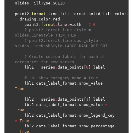
slides
.
FillType
.
point2
.
format
.
line
.
fill_format
.
solid_fill_color
.
=
 drawing
.
Color
.
    point2
.
format
.
line
.
width 
=
2.0
# point2.format.line.style = 
slides.LineStyle.THIN_THIN
# point2.format.line.dash_style = 
slides.LineDashStyle.LARGE_DASH_DOT_DOT
# Create custom labels for each of 
categories for new series
    lbl1 
=
 series
.
data_points[
0
]
.
# lbl.show_category_name = True
    lbl1
.
data_label_format
.
show_value 
=
True
    lbl2 
=
 series
.
data_points[
1
]
.
    lbl2
.
data_label_format
.
show_value 
=
True
    lbl2
.
data_label_format
.
show_legend_key 
=
True
    lbl2
.
data_label_format
.
show_percentage 
=
True