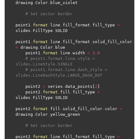
drawing
.
Color
.
# Set sector border
point1
.
format
.
line
.
fill_format
.
fill_type 
=
slides
.
FillType
.
point1
.
format
.
line
.
fill_format
.
solid_fill_color
.
=
 drawing
.
Color
.
    point1
.
format
.
line
.
width 
=
3.0
# point1.format.line.style = 
slides.LineStyle.SINGLE
# point1.format.line.dash_style = 
slides.LineDashStyle.LARGE_DASH_DOT
    point2 
=
 series
.
data_points[
2
    point2
.
format
.
fill
.
fill_type 
=
slides
.
FillType
.
point2
.
format
.
fill
.
solid_fill_color
.
color 
=
drawing
.
Color
.
# Set sector border
point2
.
format
.
line
.
fill_format
.
fill_type 
=