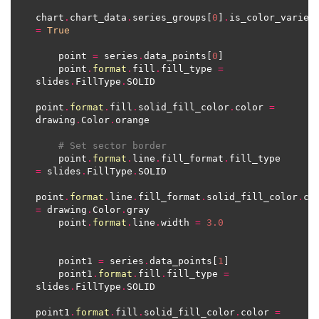
chart
.
chart_data
.
series_groups[
0
]
.
is_color_var
=
True
    point 
=
 series
.
data_points[
0
    point
.
format
.
fill
.
fill_type 
=
slides
.
FillType
.
point
.
format
.
fill
.
solid_fill_color
.
color 
=
drawing
.
Color
.
# Set sector border
    point
.
format
.
line
.
fill_format
.
fill_type 
=
 slides
.
FillType
.
point
.
format
.
line
.
fill_format
.
solid_fill_color
.
=
 drawing
.
Color
.
    point
.
format
.
line
.
width 
=
3.0
    point1 
=
 series
.
data_points[
1
    point1
.
format
.
fill
.
fill_type 
=
slides
.
FillType
.
point1
.
format
.
fill
.
solid_fill_color
.
color 
=