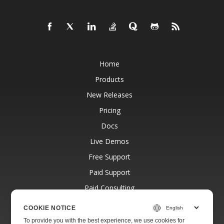
Home
Products
New Releases
Pricing
Docs
Live Demos
Free Support
Paid Support
Paid Consulting
Blog
COOKIE NOTICE
Websites
To provide you with the best experience, we use cookies for