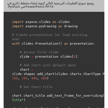
يوضح نموذج التعليمات البرمجية التالي كيفية إنشاء مخطط دائري في
PowerPoint PPTX في Python.
import
 aspose.slides 
as
import
 aspose.pydrawing 
as
# Create presentation (or load existing 
one) 
with
 slides
.
Presentation() 
as
# Access first slide
    slide 
=
 presentation
.
slides[
0
# Add chart with default data
    chart 
=
slide
.
shapes
.
add_chart(slides
.
charts
.
ChartType
.
100
, 
100
, 
400
, 
400
# Set chart title
chart
.
chart_title
.
add_text_frame_for_overriding(
"S
Title"