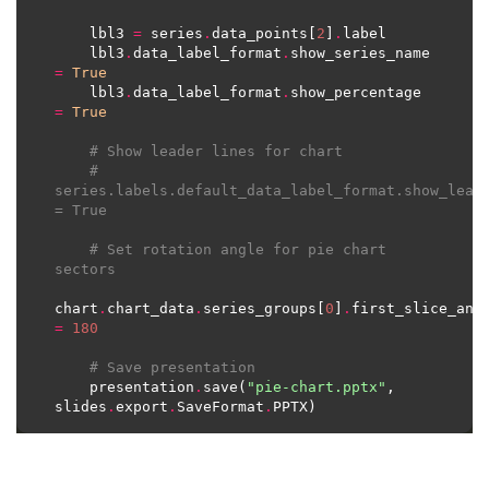
    lbl3 
=
 series
.
data_points[
2
]
.
    lbl3
.
data_label_format
.
show_series_name 
=
True
    lbl3
.
data_label_format
.
show_percentage 
=
True
# Show leader lines for chart
# 
series.labels.default_data_label_format.show_leade
= True
# Set rotation angle for pie chart 
sectors
chart
.
chart_data
.
series_groups[
0
]
.
=
180
# Save presentation
    presentation
.
save(
"pie-chart.pptx"
, 
slides
.
export
.
SaveFormat
.