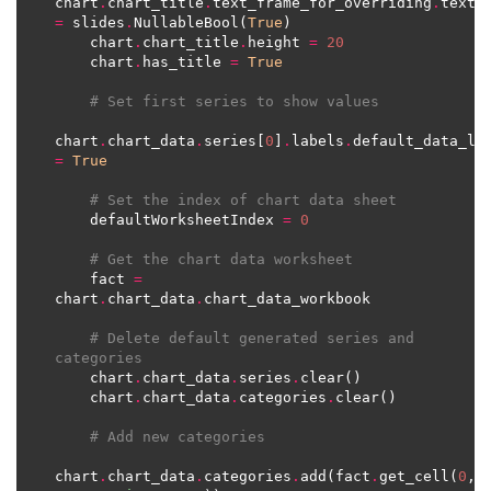
chart
.
chart_title
.
text_frame_for_overriding
.
text_
=
 slides
.
NullableBool(
True
    chart
.
chart_title
.
height 
=
20
    chart
.
has_title 
=
True
# Set first series to show values
chart
.
chart_data
.
series[
0
]
.
labels
.
default_data_la
=
True
# Set the index of chart data sheet
    defaultWorksheetIndex 
=
0
# Get the chart data worksheet
    fact 
=
chart
.
chart_data
.
# Delete default generated series and 
categories
    chart
.
chart_data
.
series
.
    chart
.
chart_data
.
categories
.
# Add new categories
chart
.
chart_data
.
categories
.
add(fact
.
get_cell(
0
, 