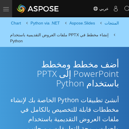
عربي
Toggle navigation
المنتجات
Aspose.Slides
Python via .NET
Chart
إنشاء مخطط في PPTX ملفات العروض التقديمية باستخدام
Python
أضف مخطط ومخطط
PowerPoint إلى PPTX
باستخدام Python
أنشئ تطبيقات Python الخاصة بك لإنشاء
مخططات قابلة للتخصيص بالكامل في
ملفات العروض التقديمية باستخدام
واجهات برمجة التطبيقات من جانب