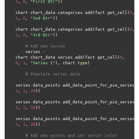
1
, 
0
, 
"First Qtr"
chart
.
chart_data
.
categories
.
add(fact
.
get_cell(
0
, 
2
, 
0
, 
"2nd Qtr"
chart
.
chart_data
.
categories
.
add(fact
.
get_cell(
0
, 
3
, 
0
, 
"3rd Qtr"
# Add new series
    series 
=
chart
.
chart_data
.
series
.
add(fact
.
get_cell(
0
, 
0
, 
1
, 
"Series 1"
), chart
.
type
# Populate series data
series
.
data_points
.
add_data_point_for_pie_series(
1
, 
1
, 
20
series
.
data_points
.
add_data_point_for_pie_series(
2
, 
1
, 
50
series
.
data_points
.
add_data_point_for_pie_series(
3
, 
1
, 
30
# Add new points and set sector color