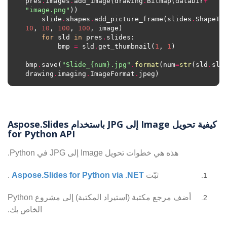
pres
.
images
.
add_image(drawing
.
Bitmap(dataDir
+
"image.png"
	slide
.
shapes
.
add_picture_frame(slides
.
ShapeTy
10
, 
10
, 
100
, 
100
for
 sld 
in
 pres
.
        bmp 
=
 sld
.
get_thumbnail(
1
, 
1
bmp
.
save(
"Slide_
{num}
.jpg"
.
format
(num
=
str
(sld
.
slid
drawing
.
imaging
.
ImageFormat
.
كيفية تحويل Image إلى JPG باستخدام Aspose.Slides
for Python API
هذه هي خطوات تحويل Image إلى JPG في Python.
ثبّت
Aspose.Slides for Python via .NET
.
أضف مرجع مكتبة (استيراد المكتبة) إلى مشروع Python
الخاص بك.