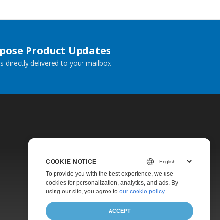
spose Product Updates
 directly delivered to your mailbox.
COOKIE NOTICE
Pricing
To provide you with the best experience, we use
cookies for personalization, analytics, and ads. By
Paid Support
using our site, you agree to
our cookie policy
.
About
ACCEPT