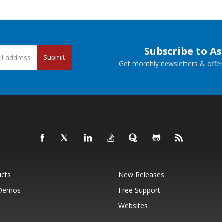
Subscribe to A
Submit
Get monthly newsletters & offers
ucts
New Releases
 Demos
Free Support
Websites