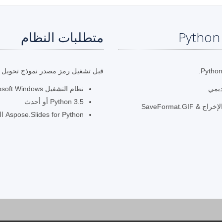
متطلبات النظام
قبل تشغيل رمز مصدر نموذج تحويل Python ، تأكد من توفر المتطلبات الأساسية التالية.
نظام التشغيل Microsoft Windows أو Linux (راجع
Python 3.5 أو أحدث
قم باستدعاء طريقة “save” أثناء تحديد مسار ملف الإخراج & SaveFormat.GIF
Aspose.Slides for Python المشار إليها في مشروعك.