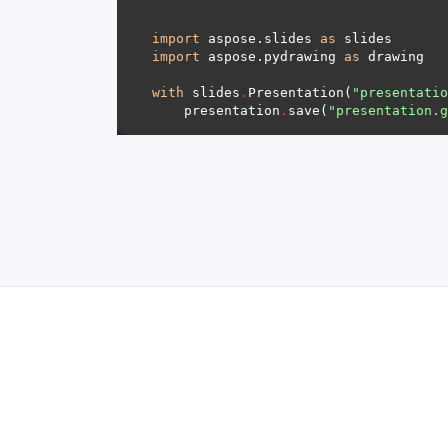
import
 aspose.slides 
as
import
 aspose.pydrawing 
as
with
 slides
.
Presentation(
"presentatio
    presentation
.
save(
"presentation.g