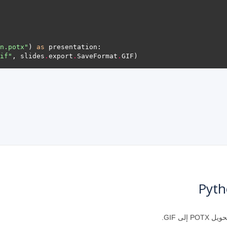
n.potx"
) 
as
if"
, slides
.
export
.
SaveFormat
.
ى GIF.