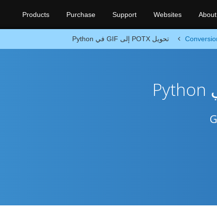
Products
Purchase
Support
Websites
About
Conversio
تحويل POTX إلى GIF في Python