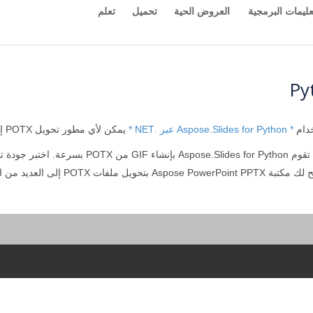
عليمات البرمجية
العروض الحية
تحميل
تعلم
* Aspose.Slides for Python عبر .NET *
يمكن لأي مطور تحويل POTX إلى تنسيق GIF ببضعة أسطر فقط من كود Python.
تصفح] الخاص بك (
Aspose بتحويل ملفات POTX إلى العديد من التنسيقات الشائعة.