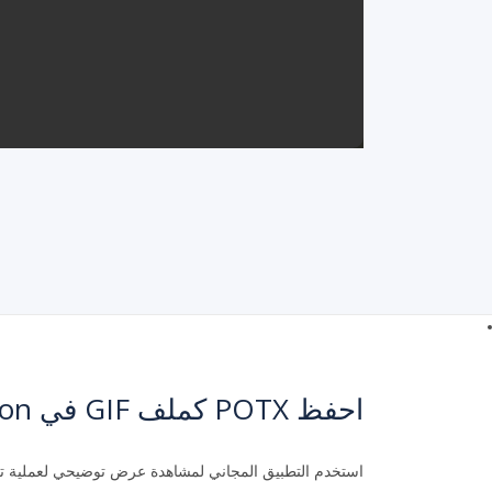
احفظ POTX كملف GIF في Python
استخدم التطبيق المجاني لمشاهدة عرض توضيحي لعملية تحويل POTX إل