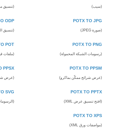
(سيب)
(تنسيق م
TO ODP
POTX TO JPG
(صورة JPEG)
(تنسيق العرض ا
TO POT
POTX TO PNG
(رسومات الشبكة المحمولة)
(ملفات قوالب owerPoint
O PPSX
POTX TO PPSM
(عرض شرائح ممكّن بماكرو)
(عرض شرائح oint
TO SVG
POTX TO PPTX
(افتح تنسيق عرض XML)
(الرسومات
POTX TO XPS
(مواصفات ورق XML)