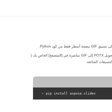
>
 pip install aspose.slides