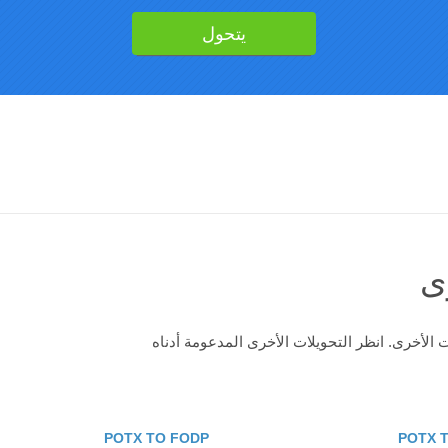
ى
POTX TO FODP
POTX 