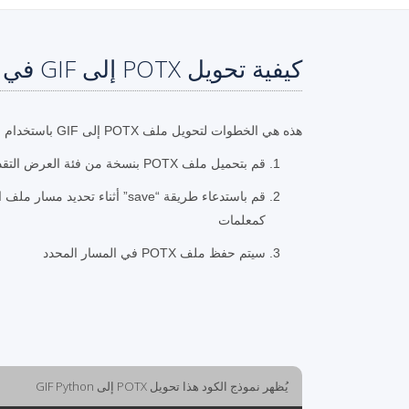
كيفية تحويل POTX إلى GIF في Python
هذه هي الخطوات لتحويل ملف POTX إلى GIF باستخدام Python.
قم بتحميل ملف POTX بنسخة من فئة العرض التقديمي
كمعلمات
سيتم حفظ ملف POTX في المسار المحدد
يُظهر نموذج الكود هذا تحويل POTX إلى GIF Python