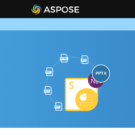
HTML
JPG
PDF
PPTX
SVG
PPT