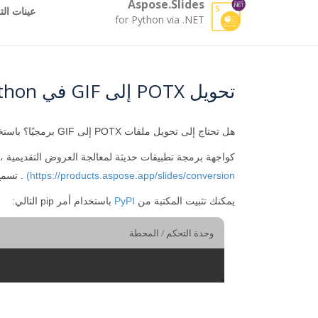
Aspose.Slides
عينات الت
for Python via .NET
تحويل POTX إلى GIF في Python
هل تحتاج إلى تحويل ملفات POTX إلى GIF برمجيًا؟ باستخدام
كواجهة برمجة تطبيقات حديثة لمعالجة العروض التقديمية ، تقوم Aspose.Slides for Python بإنشاء GIF من POTX بسرعة. اختبر جودة تحويل POTX إلى GIF مباشرة في [الم
https://products.aspose.app/slides/conversion)
. تسمح لك مكتبة  PowerPoint PPTX
يمكنك تثبيت المكتبة من
PyPI
باستخدام أمر pip التالي:
وحدة التحكم / المحطة