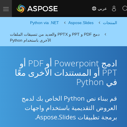
عربي
Toggle navigation
المنتجات
Aspose.Slides
Python via .NET
دمج PDF و PPT و PPTX والعديد من تنسيقات الملفات
الأخرى باستخدام Python
ادمج Powerpoint أو PDF أو
PPT أو المستندات الأخرى معًا
في Python
قم ببناء نص Python الخاص بك لدمج
العروض التقديمية باستخدام واجهات
برمجة تطبيقات Aspose.Slides.