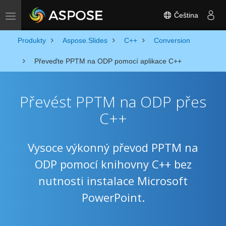
Čeština
Toggle navigation
Produkty
Aspose.Slides
C++
Conversion
Převeďte PPTM na ODP pomocí aplikace C++
Převést PPTM na ODP přes
C++
Vysoce výkonný převod PPTM na
ODP pomocí knihovny C++ bez
nutnosti instalace Microsoft
PowerPoint.