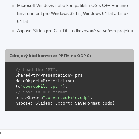
Microsoft Windows nebo kompatibilní OS s C++ Runtime
Environment pro Windows 32 bit, Windows 64 bit a Linux
64 bit.
Aspose.Slides pro C++ DLL odkazované ve vašem projektu.
Zdrojový kód konverze PPTM na ODP C++
// Load the PPTM.
SharedPtr<Presentation> prs = 
MakeObject<Presentation>
(u
"sourceFile.pptm"
// Save in ODP format.
prs->Save(u
"convertedFile.odp"
, 