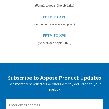
(Formát tagovaného obrázku)
PPTM TO XML
(Rozšiřitelný značkovací jazyk)
PPTM TO XPS
(Specifikace papíru XML)
Subscribe to Aspose Product Updates
Get monthly newsletters & offers directly delivered to your
mailbox.