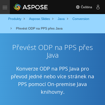
Čeština
Toggle navigation
Produkty
Aspose.Slides
Java
Conversion
Převést ODP na PPS přes Java
Převést ODP na PPS přes
Java
Konverze ODP na PPS Java pro
převod jedné nebo více stránek na
PPS pomocí On-premise Java
knihovny.