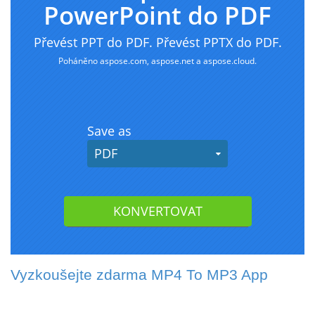
Vyzkoušejte zdarma MP4 To MP3 App