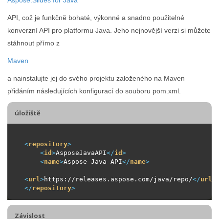
API, což je funkčně bohaté, výkonné a snadno použitelné
konverzní API pro platformu Java. Jeho nejnovější verzi si můžete
stáhnout přímo z
Maven
a nainstalujte jej do svého projektu založeného na Maven
přidáním následujících konfigurací do souboru pom.xml.
úložiště
<
repository
>
<
id
>
AsposeJavaAPI
</
id
>
<
name
>
Aspose Java API
</
name
>
<
url
>
https://releases.aspose.com/java/repo/
</
url
>
</
repository
>
Závislost