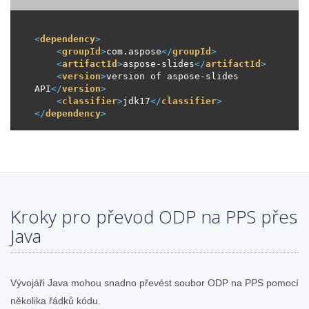
<
dependency
>
<
groupId
>
com.aspose
</
groupId
>
<
artifactId
>
aspose-slides
</
artifactId
>
<
version
>
version of aspose-slides 
API
</
version
>
<
classifier
>
jdk17
</
classifier
>
</
dependency
>
Kroky pro převod ODP na PPS přes
Java
Vývojáři Java mohou snadno převést soubor ODP na PPS pomocí
několika řádků kódu.