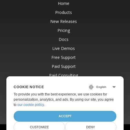
Home
Products
New Releases
Pricing
Docs
Live Demos
Free Support
Paid Support
Paid Consulting
Blog
COOKIE NOTICE
Websites
To provide you with the best experience, we use cookies for
personalization, analytics, and ads. By using our site, you agree
About
to
our cookie policy
.
ACCEPT
CUSTOMIZE
DENY