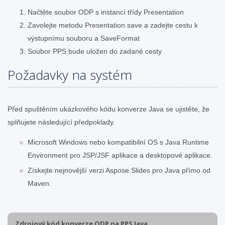
Načtěte soubor ODP s instancí třídy Presentation
Zavolejte metodu Presentation.save a zadejte cestu k
výstupnímu souboru a SaveFormat
Soubor PPS bude uložen do zadané cesty
Požadavky na systém
Před spuštěním ukázkového kódu konverze Java se ujistěte, že
splňujete následující předpoklady.
Microsoft Windows nebo kompatibilní OS s Java Runtime
Environment pro JSP/JSF aplikace a desktopové aplikace.
Získejte nejnovější verzi Aspose.Slides pro Java přímo od
Maven.
Zdrojový kód konverze ODP na PPS Java