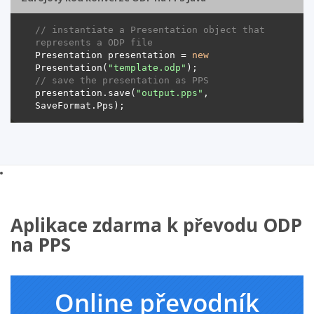
// instantiate a Presentation object that 
represents a ODP file
Presentation presentation = 
new
Presentation(
"template.odp"
// save the presentation as PPS
presentation.save(
"output.pps"
, 
Aplikace zdarma k převodu ODP
na PPS