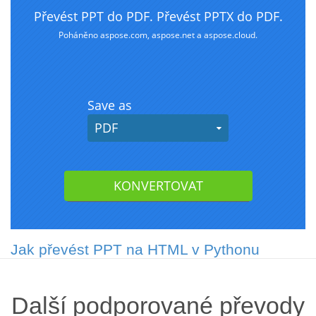
Jak převést PPT na HTML v Pythonu
Další podporované převody