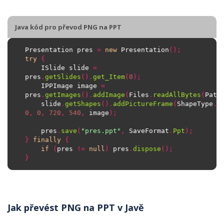
Java kód pro převod PNG na PPT
Presentation pres 
=
new
 Presentation
();
try
{
	ISlide slide 
=
pres
.
getSlides
().
get_Item
(
0
);
	IPPImage image 
=
pres
.
getImages
().
addImage
(
Files
.
readAllBytes
(
Path
	slide
.
getShapes
().
addPictureFrame
(
ShapeType
.
R
0
,
0
,
720
,
540
,
 image
);
	pres
.
save
(
"pres.ppt"
,
 SaveFormat
.
Ppt
);
}
finally
{
if
(
pres 
!=
null
)
 pres
.
dispose
();
}
Jak převést PNG na PPT v Javě