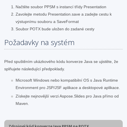
Načtěte soubor PPSM s instancí třídy Presentation
Zavolejte metodu Presentation.save a zadejte cestu k
výstupnímu souboru a SaveFormat
Soubor POTX bude uložen do zadané cesty
Požadavky na systém
Před spuštěním ukázkového kódu konverze Java se ujistěte, že
splňujete následující předpoklady.
Microsoft Windows nebo kompatibilní OS s Java Runtime
Environment pro JSP/JSF aplikace a desktopové aplikace.
Získejte nejnovější verzi Aspose.Slides pro Java přímo od
Maven.
Zdrojový kód konverze Java PPSM na POTX