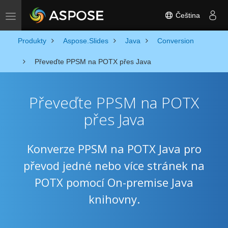
Čeština
Toggle navigation
Produkty
Aspose.Slides
Java
Conversion
Převeďte PPSM na POTX přes Java
Převeďte PPSM na POTX
přes Java
Konverze PPSM na POTX Java pro
převod jedné nebo více stránek na
POTX pomocí On-premise Java
knihovny.