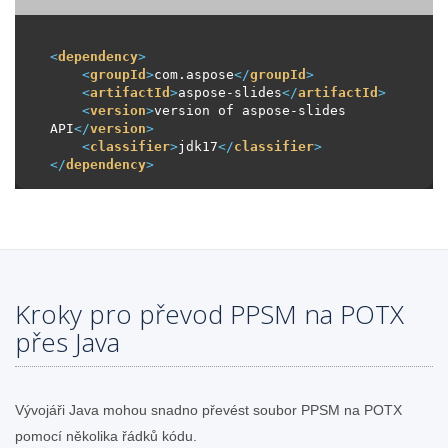
<
dependency
>
<
groupId
>
com.aspose
</
groupId
>
<
artifactId
>
aspose-slides
</
artifactId
>
<
version
>
version of aspose-slides 
API
</
version
>
<
classifier
>
jdk17
</
classifier
>
</
dependency
>
Kroky pro převod PPSM na POTX
přes Java
Vývojáři Java mohou snadno převést soubor PPSM na POTX
pomocí několika řádků kódu.