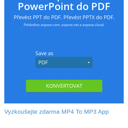
Vyzkoušejte zdarma MP4 To MP3 App