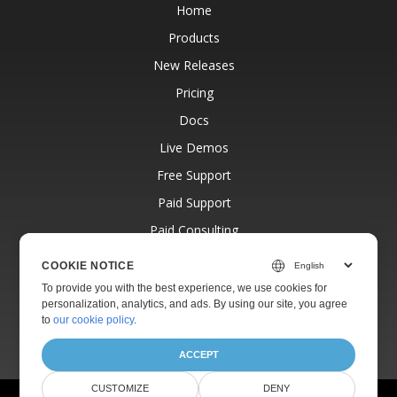
Home
Products
New Releases
Pricing
Docs
Live Demos
Free Support
Paid Support
Paid Consulting
Blog
COOKIE NOTICE
Websites
To provide you with the best experience, we use cookies for
personalization, analytics, and ads. By using our site, you agree
About
to
our cookie policy
.
ACCEPT
CUSTOMIZE
DENY