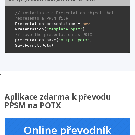
// instantiate a Presentation object that 
represents a PPSM file
Presentation presentation = 
new
Presentation(
"template.ppsm"
// save the presentation as POTX
presentation.save(
"output.potx"
, 
Aplikace zdarma k převodu
PPSM na POTX