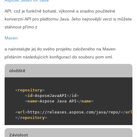
API, což je funkčně bohaté, výkonné a snadno použitelné
konverzní API pro platformu Java. Jeho nejnovější verzi si můžete
stáhnout přímo z
Maven
a nainstalujte jej do svého projektu založeného na Maven
přidáním následujících konfigurací do souboru pom.xml.
úložiště
<
repository
>
<
id
>
AsposeJavaAPI
</
id
>
<
name
>
Aspose Java API
</
name
>
<
url
>
https://releases.aspose.com/java/repo/
</
url
>
</
repository
>
Závislost