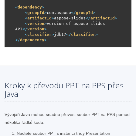
<
dependency
>
<
groupId
>
com.aspose
</
groupId
>
<
artifactId
>
aspose-slides
</
artifactId
>
<
version
>
version of aspose-slides 
API
</
version
>
<
classifier
>
jdk17
</
classifier
>
</
dependency
>
Kroky k převodu PPT na PPS přes
Java
Vývojáři Java mohou snadno převést soubor PPT na PPS pomocí
několika řádků kódu.
Načtěte soubor PPT s instancí třídy Presentation