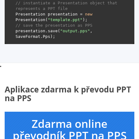
// instantiate a Presentation object that 
represents a PPT file
Presentation presentation = 
new
Presentation(
"template.ppt"
// save the presentation as PPS
presentation.save(
"output.pps"
, 
Aplikace zdarma k převodu PPT
na PPS