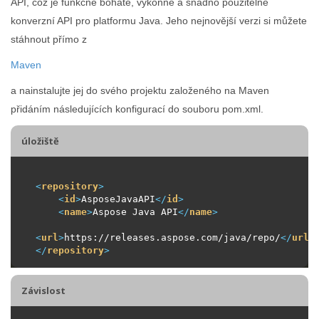
API, což je funkčně bohaté, výkonné a snadno použitelné
konverzní API pro platformu Java. Jeho nejnovější verzi si můžete
stáhnout přímo z
Maven
a nainstalujte jej do svého projektu založeného na Maven
přidáním následujících konfigurací do souboru pom.xml.
úložiště
<
repository
>
<
id
>
AsposeJavaAPI
</
id
>
<
name
>
Aspose Java API
</
name
>
<
url
>
https://releases.aspose.com/java/repo/
</
url
>
</
repository
>
Závislost