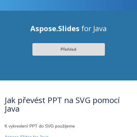
Aspose.Slides
for Java
Přehled
Jak převést PPT na SVG pomocí
Java
K vykreslení PPT do SVG použijeme
Aspose.Slides for Java