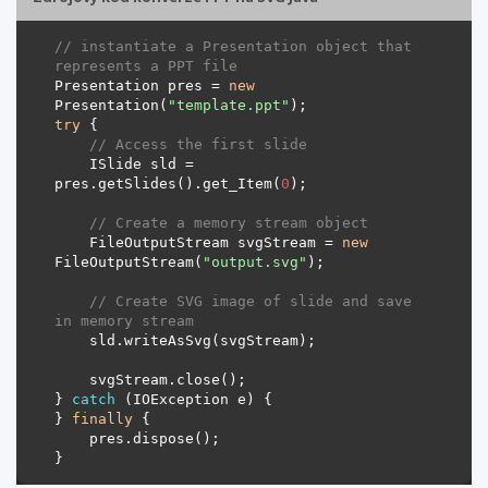
// instantiate a Presentation object that 
represents a PPT file
Presentation pres = 
new
Presentation(
"template.ppt"
try
// Access the first slide
    ISlide sld = 
pres.getSlides().get_Item(
0
// Create a memory stream object
    FileOutputStream svgStream = 
new
FileOutputStream(
"output.svg"
// Create SVG image of slide and save 
in memory stream
} 
catch
} 
finally