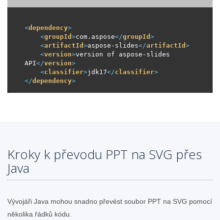
<
dependency
>
<
groupId
>
com.aspose
</
groupId
>
<
artifactId
>
aspose-slides
</
artifactId
>
<
version
>
version of aspose-slides 
API
</
version
>
<
classifier
>
jdk17
</
classifier
>
</
dependency
>
Kroky k převodu PPT na SVG přes
Java
Vývojáři Java mohou snadno převést soubor PPT na SVG pomocí
několika řádků kódu.