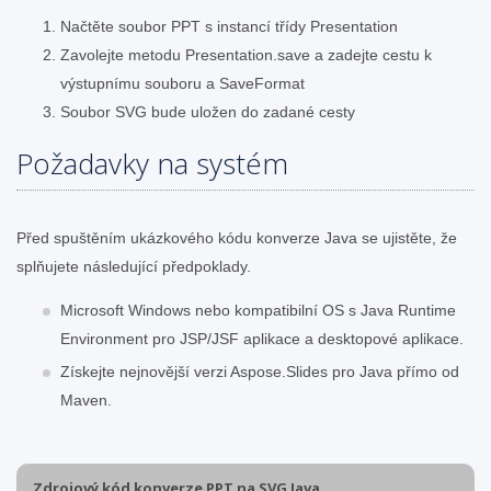
Načtěte soubor PPT s instancí třídy Presentation
Zavolejte metodu Presentation.save a zadejte cestu k
výstupnímu souboru a SaveFormat
Soubor SVG bude uložen do zadané cesty
Požadavky na systém
Před spuštěním ukázkového kódu konverze Java se ujistěte, že
splňujete následující předpoklady.
Microsoft Windows nebo kompatibilní OS s Java Runtime
Environment pro JSP/JSF aplikace a desktopové aplikace.
Získejte nejnovější verzi Aspose.Slides pro Java přímo od
Maven.
Zdrojový kód konverze PPT na SVG Java