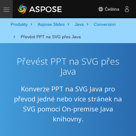
Čeština
Toggle navigation
Produkty
Aspose.Slides
Java
Conversion
Převést PPT na SVG přes Java
Převést PPT na SVG přes
Java
Konverze PPT na SVG Java pro
převod jedné nebo více stránek na
SVG pomocí On-premise Java
knihovny.