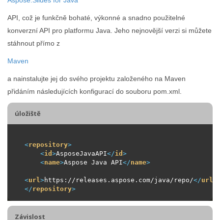
API, což je funkčně bohaté, výkonné a snadno použitelné
konverzní API pro platformu Java. Jeho nejnovější verzi si můžete
stáhnout přímo z
Maven
a nainstalujte jej do svého projektu založeného na Maven
přidáním následujících konfigurací do souboru pom.xml.
úložiště
<
repository
>
<
id
>
AsposeJavaAPI
</
id
>
<
name
>
Aspose Java API
</
name
>
<
url
>
https://releases.aspose.com/java/repo/
</
url
>
</
repository
>
Závislost