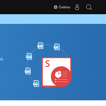
Čeština
PNG
JPG
u.
BMP
TIFF
PPS