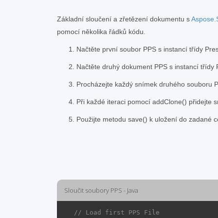
Základní sloučení a zřetězení dokumentu s
Aspose.S
pomocí několika řádků kódu.
Načtěte první soubor PPS s instancí třídy Pre
Načtěte druhý dokument PPS s instancí třídy 
Procházejte každý snímek druhého souboru 
Při každé iteraci pomocí addClone() přidejte
Použijte metodu save() k uložení do zadané c
Sloučit soubory PPS - Java
// Load first PPS File