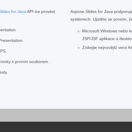
lides for Java
API lze provést
Aspose.Slides for Java podporuj
systémech. Ujistěte se prosím, ž
sentation.
Microsoft Windows nebo k
JSP/JSF aplikace a deskto
Presentation.
Získejte nejnovější verzi 
PPS.
 snímky s prvním souborem .
esty