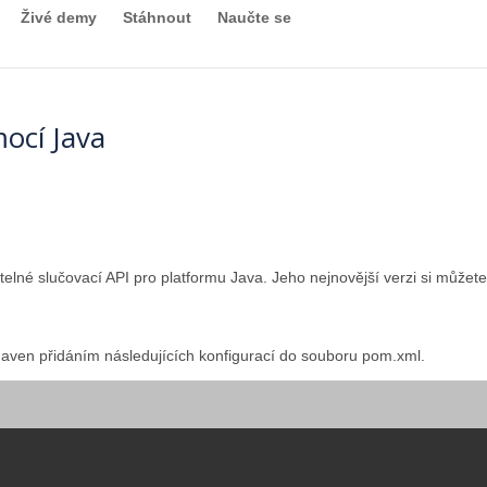
Živé demy
Stáhnout
Naučte se
ocí Java
elné slučovací API pro platformu Java. Jeho nejnovější verzi si můžet
 Maven přidáním následujících konfigurací do souboru pom.xml.