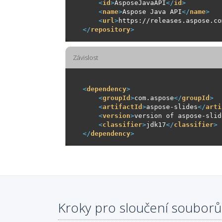
<
id
>
AsposeJavaAPI
</
id
>
<
name
>
Aspose Java API
</
name
>
<
url
>
https://releases.aspose.co
</
repository
>
Závislost
<
dependency
>
<
groupId
>
com.aspose
</
groupId
>
<
artifactId
>
aspose-slides
</
arti
<
version
>
version of aspose-slid
<
classifier
>
jdk17
</
classifier
>
</
dependency
>
Kroky pro sloučení souborů 