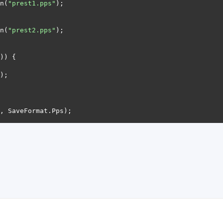
n(
"prest1.pps"
n(
"prest2.pps"