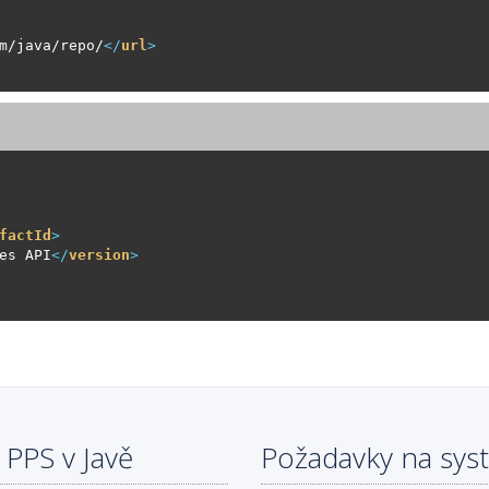
m/java/repo/
</
url
>
factId
>
es API
</
version
>
PPS v Javě
Požadavky na sys