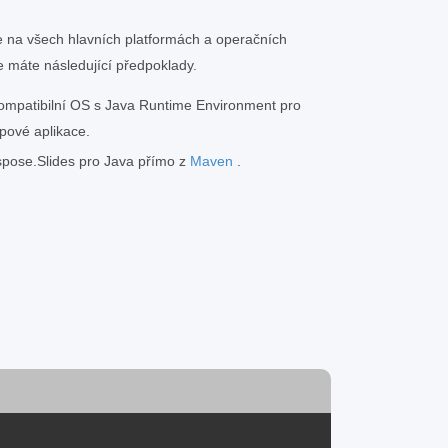
e na všech hlavních platformách a operačních
e máte následující předpoklady.
ompatibilní OS s Java Runtime Environment pro
pové aplikace.
Aspose.Slides pro Java přímo z
Maven
.