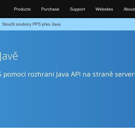
Products
Purchase
Support
Websites
About
Sloučit soubory PPS přes Java
Javě
 pomocí rozhraní Java API na straně server