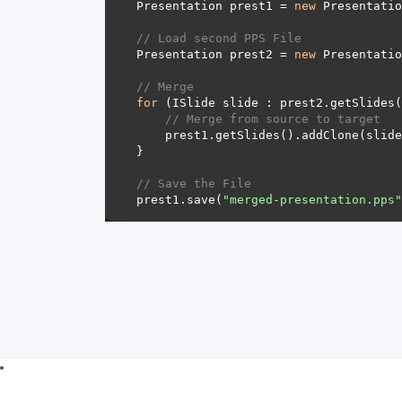
Presentation prest1 = 
new
 Presentatio
// Load second PPS File
Presentation prest2 = 
new
 Presentatio
// Merge
for
// Merge from source to target
// Save the File
prest1.save(
"merged-presentation.pps"