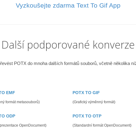
Vyzkoušejte zdarma Text To Gif App
Další podporované konverze
řevést POTX do mnoha dalších formátů souborů, včetně několika n
TO EMF
POTX TO GIF
ený formát metasouborů)
(Grafický výměnný formát)
TO ODP
POTX TO OTP
 prezentace OpenDocument)
(Standardní formát OpenDocument)