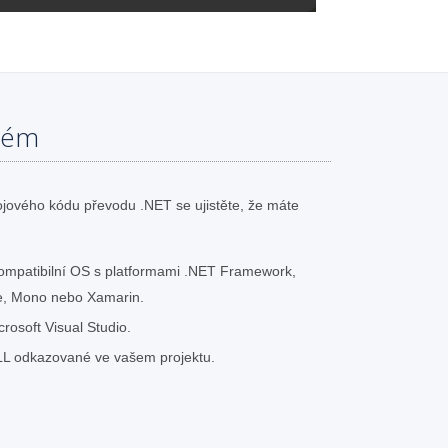
tém
jového kódu převodu .NET se ujistěte, že máte
ompatibilní OS s platformami .NET Framework,
e, Mono nebo Xamarin.
rosoft Visual Studio.
LL odkazované ve vašem projektu.