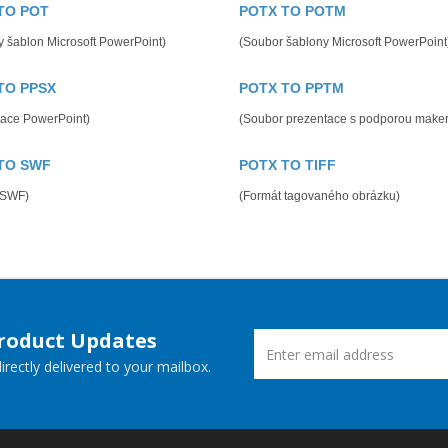
TO POT
POTX TO POTM
 šablon Microsoft PowerPoint)
(Soubor šablony Microsoft PowerPoint
TO PPSX
POTX TO PPTM
tace PowerPoint)
(Soubor prezentace s podporou maker
TO SWF
POTX TO TIFF
 SWF)
(Formát tagovaného obrázku)
Product Updates
rectly delivered to your mailbox.