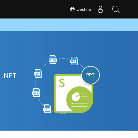
Čeština
HTML
JPG
 .NET
PDF
PPT
XML
POTX