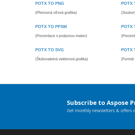
POTX TO PNG
POTX 
(Přenosná síťová grafika)
(Soubory
POTX TO PPSM
POTX 
(Prezentace s podporou maker)
(Prezen
POTX TO SVG
POTX 
(Škálovatelná vektorová grafika)
(Formát
Subscribe to Aspose 
Get monthly newsletters & offers di