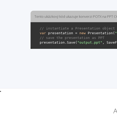
Tento ukázkový kód ukazuje konverzi POTX na PPT C
// instantiate a Presentation object 
var
 presentation = 
new
 Presentation(
"
// save the presentation as PPT
presentation.Save(
"output.ppt"
A