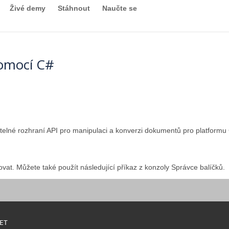
Živé demy
Stáhnout
Naučte se
pomocí C#
itelné rozhraní API pro manipulaci a konverzi dokumentů pro platfo
ovat. Můžete také použít následující příkaz z konzoly Správce balíčků.