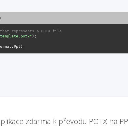
#
that represents a POTX file
template.potx"
plikace zdarma k převodu POTX na P