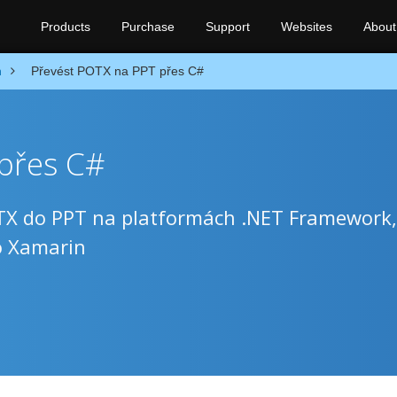
Products
Purchase
Support
Websites
About
n
Převést POTX na PPT přes C#
přes C#
X do PPT na platformách .NET Framework,
o Xamarin