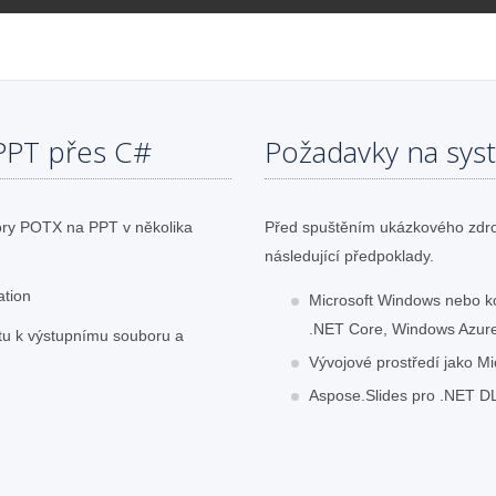
PPT přes C#
Požadavky na sys
ory POTX na PPT v několika
Před spuštěním ukázkového zdro
následující předpoklady.
ation
Microsoft Windows nebo k
.NET Core, Windows Azur
tu k výstupnímu souboru a
Vývojové prostředí jako Mic
Aspose.Slides pro .NET D