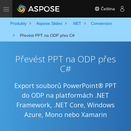
Čeština
Toggle navigation
Produkty
Aspose.Slides
.NET
Conversion
Převést PPT na ODP přes C#
Převést PPT na ODP přes
C#
Export souborů PowerPoint® PPT
do ODP na platformách .NET
Framework, .NET Core, Windows
Azure, Mono nebo Xamarin