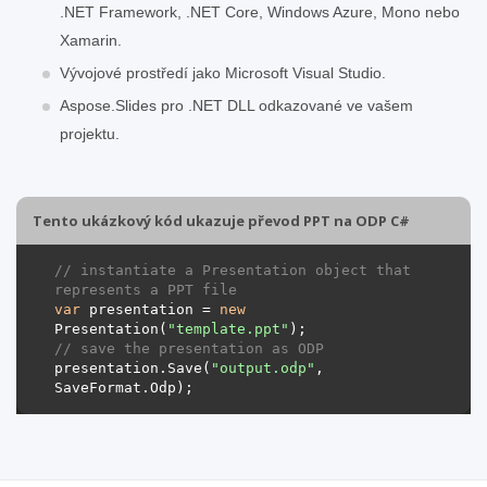
.NET Framework, .NET Core, Windows Azure, Mono nebo
Xamarin.
Vývojové prostředí jako Microsoft Visual Studio.
Aspose.Slides pro .NET DLL odkazované ve vašem
projektu.
Tento ukázkový kód ukazuje převod PPT na ODP C#
// instantiate a Presentation object that 
represents a PPT file
var
 presentation = 
new
Presentation(
"template.ppt"
// save the presentation as ODP
presentation.Save(
"output.odp"
, 