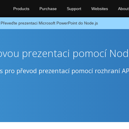
Products
Purchase
Support
Websites
About
Převeďte prezentaci Microsoft PowerPoint do Node.js
vou prezentaci pomocí Nod
.js pro převod prezentací pomocí rozhraní AP