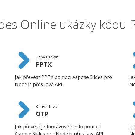
ides Online ukázky kódu 
Konvertovat
PPTX
Jak převést PPTX pomocí Aspose.Slides pro
Ja
Node.js přes Java API.
No
Konvertovat
OTP
Jak převést jednorázové heslo pomocí
Ja
Aspose.Slides pro Node.js přes Java API.
No