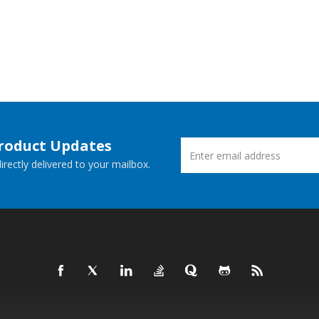
Product Updates
rectly delivered to your mailbox.