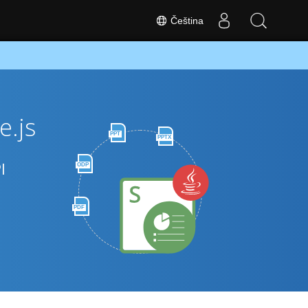
Čeština
e.js
PPT
PPTX
I
ODP
PDF