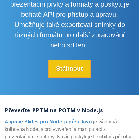
prezentační prvky a formáty a poskytuje
bohaté API pro přístup a úpravu.
Umožňuje také exportovat snímky do
různých formátů pro další zpracování
nebo sdílení.
Stáhnout
Převeďte PPTM na POTM v Node.js
Aspose.Slides pro Node.js přes Javu
je výkonná
knihovna Node.js pro vytváření a manipulaci s
prezentačními soubory. Navíc poskytuje flexibilní způsoby