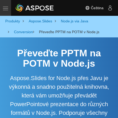
Čeština
Toggle navigation
Produkty
Aspose.Slides
Node.js via Java
Conversion
Převeďte PPTM na POTM v Node.js
Převeďte PPTM na
POTM v Node.js
Aspose.Slides for Node.js přes Javu je
výkonná a snadno použitelná knihovna,
která vám umožňuje převádět
PowerPointové prezentace do různých
formátů v Node.js. Podporuje všechny