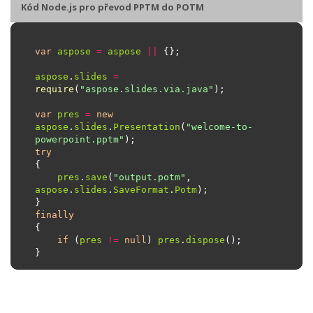
Kód Node.js pro převod PPTM do POTM
var
aspose
=
aspose
||
aspose
.
slides
=
require
(
"aspose.slides.via.java"
var
pres
=
new
aspose
.
slides
.
Presentation
(
"welcome-to-
powerpoint.pptm"
try
pres
.
save
(
"output.potm"
, 
aspose
.
slides
.
SaveFormat
.
Potm
finally
if
 (
pres
!=
null
) 
pres
.
dispose