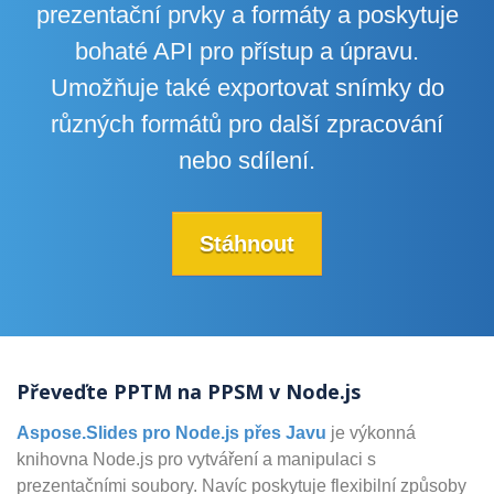
prezentační prvky a formáty a poskytuje
bohaté API pro přístup a úpravu.
Umožňuje také exportovat snímky do
různých formátů pro další zpracování
nebo sdílení.
Stáhnout
Převeďte PPTM na PPSM v Node.js
Aspose.Slides pro Node.js přes Javu
je výkonná
knihovna Node.js pro vytváření a manipulaci s
prezentačními soubory. Navíc poskytuje flexibilní způsoby