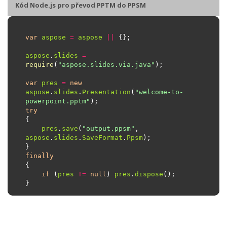
Kód Node.js pro převod PPTM do PPSM
var
aspose
=
aspose
||
aspose
.
slides
=
require
(
"aspose.slides.via.java"
var
pres
=
new
aspose
.
slides
.
Presentation
(
"welcome-to-
powerpoint.pptm"
try
pres
.
save
(
"output.ppsm"
, 
aspose
.
slides
.
SaveFormat
.
Ppsm
finally
if
 (
pres
!=
null
) 
pres
.
dispose