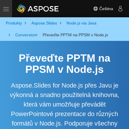
Čeština
Toggle navigation
Produkty
Aspose.Slides
Node.js via Java
Conversion
Převeďte PPTM na PPSM v Node.js
Převeďte PPTM na
PPSM v Node.js
Aspose.Slides for Node.js přes Javu je
výkonná a snadno použitelná knihovna,
která vám umožňuje převádět
PowerPointové prezentace do různých
formátů v Node.js. Podporuje všechny