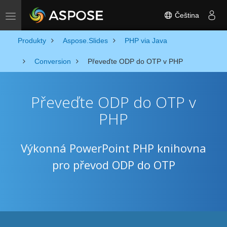
Čeština
Toggle navigation
Produkty
Aspose.Slides
PHP via Java
Conversion
Převeďte ODP do OTP v PHP
Převeďte ODP do OTP v
PHP
Výkonná PowerPoint PHP knihovna
pro převod ODP do OTP