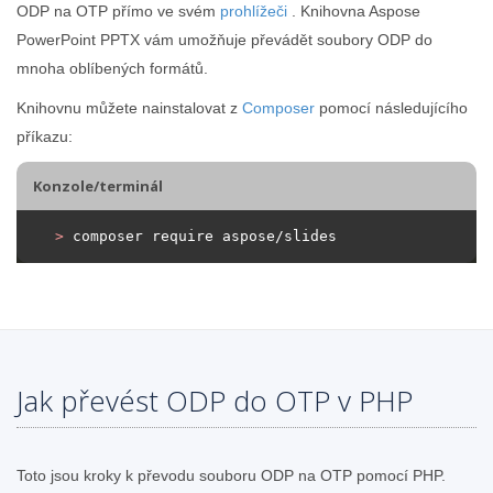
ODP na OTP přímo ve svém
prohlížeči
. Knihovna Aspose
PowerPoint PPTX vám umožňuje převádět soubory ODP do
mnoha oblíbených formátů.
Knihovnu můžete nainstalovat z
Composer
pomocí následujícího
příkazu:
Konzole/terminál
>
 composer require aspose/slides
Jak převést ODP do OTP v PHP
Toto jsou kroky k převodu souboru ODP na OTP pomocí PHP.