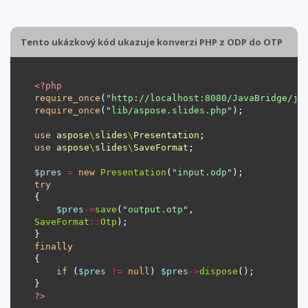
Tento ukázkový kód ukazuje konverzi PHP z ODP do OTP
<?
php
require_once
(
"http://localhost:8080/JavaBridge/ja
require_once
(
"lib/aspose.slides.php"
use
aspose
\
slides
\
Presentation
use
aspose
\
slides
\
SaveFormat
$pres
=
new
Presentation
(
"input.odp"
try
$pres
->
save
(
"output.otp"
, 
SaveFormat
::
Otp
finally
if
 (
$pres
!=
null
) 
$pres
->
dispose
?>