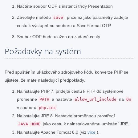
Načtěte soubor ODP s instancí třídy Presentation
Zavolejte metodu
, přičemž jako parametry zadejte
save
cestu k výstupnímu souboru a SaveFormat.OTP
Soubor ODP bude uložen do zadané cesty
Požadavky na systém
Před spuštěním ukázkového zdrojového kódu konverze PHP se
ujistěte, že máte následující předpoklady.
Nainstalujte PHP 7, přidejte cestu k PHP do systémové
proměnné
a nastavte
na
PATH
allow_url_include
On
v souboru
.
php.ini
Nainstalujte JRE 8. Nastavte proměnnou prostředí
jako cestu k nainstalovanému umístění JRE.
JAVA_HOME
Nainstalujte Apache Tomcat 8.0 (viz
více
).