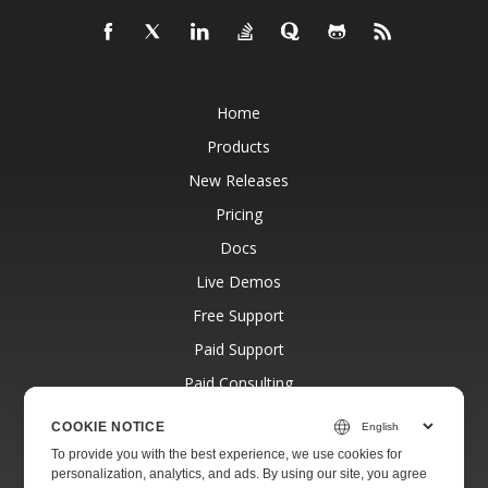
Home
Products
New Releases
Pricing
Docs
Live Demos
Free Support
Paid Support
Paid Consulting
Blog
COOKIE NOTICE
Websites
To provide you with the best experience, we use cookies for
personalization, analytics, and ads. By using our site, you agree
About