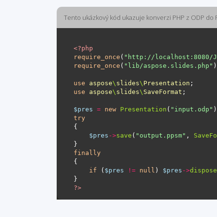
Tento ukázkový kód ukazuje konverzi PHP z ODP do
<?
php
require_once
(
"http://localhost:8080/J
require_once
(
"lib/aspose.slides.php"
use
aspose
\
slides
\
Presentation
use
aspose
\
slides
\
SaveFormat
$pres
=
new
Presentation
(
"input.odp"
try
$pres
->
save
(
"output.ppsm"
, 
SaveFo
finally
if
 (
$pres
!=
null
) 
$pres
->
dispose
?>