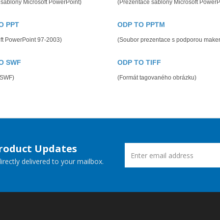
šablony Microsoft PowerPoint)
(Prezentace šablony Microsoft PowerP
O PPT
ODP TO PPTM
ft PowerPoint 97-2003)
(Soubor prezentace s podporou maker
O SWF
ODP TO TIFF
 SWF)
(Formát tagovaného obrázku)
Product Updates
rectly delivered to your mailbox.