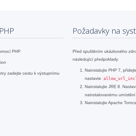
 PHP
Požadavky na sys
omocí PHP.
Před spuštěním ukázkového zdro
následující předpoklady.
tion
Nainstalujte PHP 7, přide
etry zadejte cestu k výstupnímu
nastavte
allow_url_inc
Nainstalujte JRE 8. Nasta
nainstalovanému umístění
Nainstalujte Apache Tomca