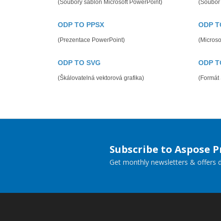
(Soubory šablon Microsoft PowerPoint)
(Soubor 
ODP TO PPSX
ODP T
(Prezentace PowerPoint)
(Microso
ODP TO SVG
ODP T
(Škálovatelná vektorová grafika)
(Formát
Subscribe to Aspose 
Get monthly newsletters & offers di