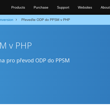
Products
Purchase
Support
Websites
About
nversion
Převeďte ODP do PPSM v PHP
SM v PHP
na pro převod ODP do PPSM