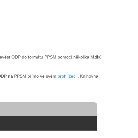
řevést ODP do formátu PPSM pomocí několika řádků
du ODP na PPSM přímo ve svém
prohlížeči
. Knihovna