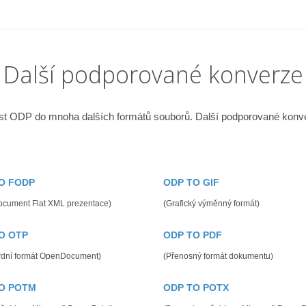
Další podporované konverze
st ODP do mnoha dalších formátů souborů. Další podporované konve
O FODP
ODP TO GIF
cument Flat XML prezentace)
(Grafický výměnný formát)
O OTP
ODP TO PDF
rdní formát OpenDocument)
(Přenosný formát dokumentu)
O POTM
ODP TO POTX