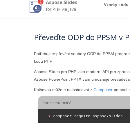
Aspose.Slides
Vzorky kódu
for PHP via Java
Převeďte ODP do PPSM v 
Potřebujete převést soubory ODP do PPSM progr
kódu PHP .
Aspose.Slides pro PHP jako moderní API pro zprac
Aspose PowerPoint PPTX vám umožňuje převádět s
Knihovnu můžete nainstalovat z
Composer
pomocí n
Konzole/terminál
>
 composer require aspose/slides