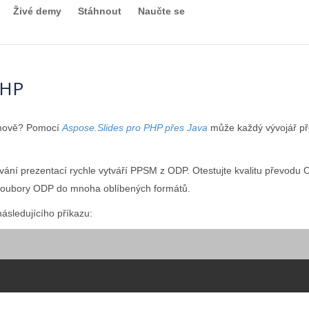
Živé demy
Stáhnout
Naučte se
PHP
amově? Pomocí
Aspose.Slides pro PHP přes Java
může každý vývojář p
ování prezentací rychle vytváří PPSM z ODP. Otestujte kvalitu převo
oubory ODP do mnoha oblíbených formátů.
ásledujícího příkazu: