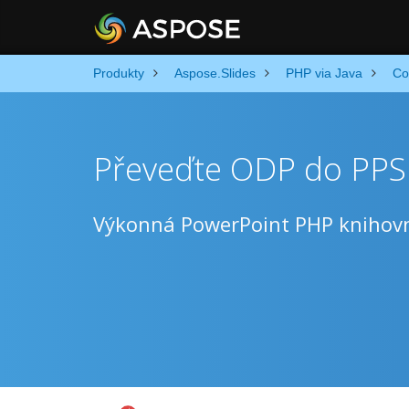
Produkty
Aspose.Slides
PHP via Java
Co
Převeďte ODP do PP
Výkonná PowerPoint PHP knihov