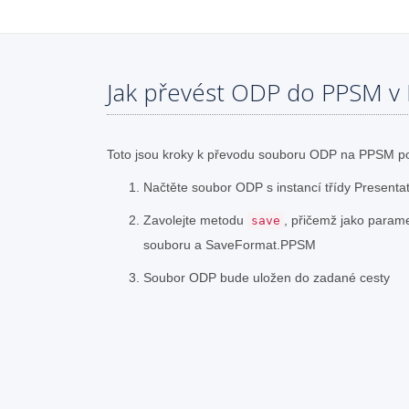
Jak převést ODP do PPSM v
Toto jsou kroky k převodu souboru ODP na PPSM p
Načtěte soubor ODP s instancí třídy Presenta
Zavolejte metodu
, přičemž jako param
save
souboru a SaveFormat.PPSM
Soubor ODP bude uložen do zadané cesty