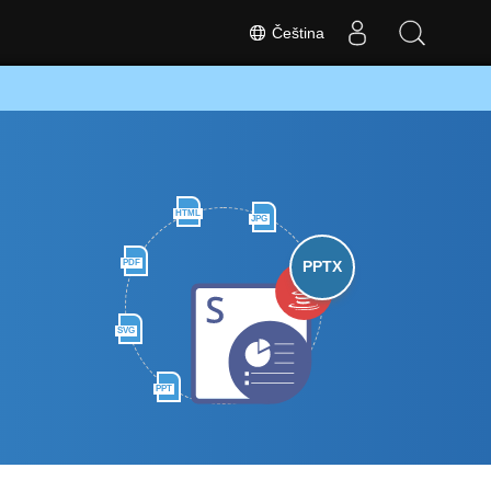
Čeština
HTML
JPG
PDF
PPTX
SVG
PPT