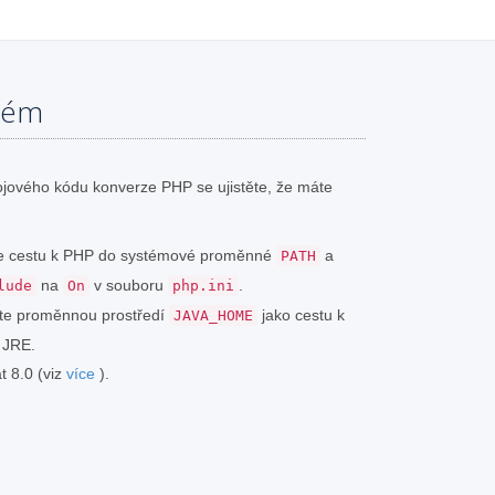
tém
jového kódu konverze PHP se ujistěte, že máte
jte cestu k PHP do systémové proměnné
a
PATH
na
v souboru
.
lude
On
php.ini
vte proměnnou prostředí
jako cestu k
JAVA_HOME
 JRE.
t 8.0 (viz
více
).