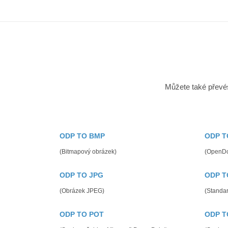
Můžete také převé
ODP TO BMP
ODP T
(Bitmapový obrázek)
(OpenDo
ODP TO JPG
ODP T
(Obrázek JPEG)
(Standa
ODP TO POT
ODP T