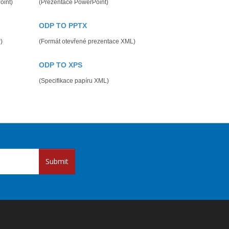
oint)
(Prezentace PowerPoint)
ODP TO PPTX
)
(Formát otevřené prezentace XML)
ODP TO XPS
(Specifikace papíru XML)
Submit