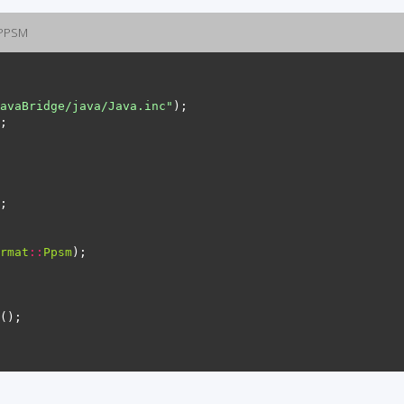
 PPSM
avaBridge/java/Java.inc"
rmat
::
Ppsm