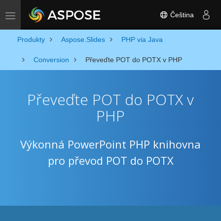
Čeština
Toggle navigation
Produkty
Aspose.Slides
PHP via Java
Conversion
Převeďte POT do POTX v PHP
Převeďte POT do POTX v
PHP
Výkonná PowerPoint PHP knihovna
pro převod POT do POTX