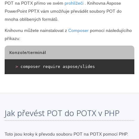
POT na POTX přímo ve svém
prohlížeči
. Knihovna Aspose
PowerPoint PPTX vám umožňuje převádět soubory POT do
mnoha oblíbených formátů.
Knihovnu můžete nainstalovat z
Composer
pomocí následujícího
příkazu:
Konzole/terminál
>
 composer require aspose/slides
Jak převést POT do POTX v PHP
Toto jsou kroky k převodu souboru POT na POTX pomocí PHP.