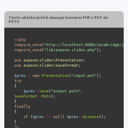
Tento ukázkový kód ukazuje konverzi PHP z POT do
POTX
<?
php
require_once
(
"http://localhost:8080/JavaBridge/ja
require_once
(
"lib/aspose.slides.php"
use
aspose
\
slides
\
Presentation
use
aspose
\
slides
\
SaveFormat
$pres
=
new
Presentation
(
"input.pot"
try
$pres
->
save
(
"output.potx"
, 
SaveFormat
::
Potx
finally
if
 (
$pres
!=
null
) 
$pres
->
dispose
?>