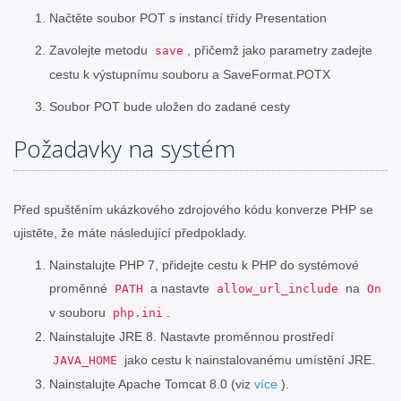
Načtěte soubor POT s instancí třídy Presentation
Zavolejte metodu
, přičemž jako parametry zadejte
save
cestu k výstupnímu souboru a SaveFormat.POTX
Soubor POT bude uložen do zadané cesty
Požadavky na systém
Před spuštěním ukázkového zdrojového kódu konverze PHP se
ujistěte, že máte následující předpoklady.
Nainstalujte PHP 7, přidejte cestu k PHP do systémové
proměnné
a nastavte
na
PATH
allow_url_include
On
v souboru
.
php.ini
Nainstalujte JRE 8. Nastavte proměnnou prostředí
jako cestu k nainstalovanému umístění JRE.
JAVA_HOME
Nainstalujte Apache Tomcat 8.0 (viz
více
).