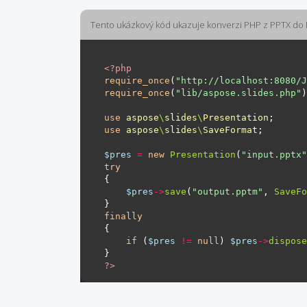
Tento ukázkový kód ukazuje konverzi PHP z PPTX do
<?
php
require_once
(
"http://localhost:8080/J
require_once
(
"lib/aspose.slides.php"
use
aspose
\
slides
\
Presentation
use
aspose
\
slides
\
SaveFormat
$pres
=
new
Presentation
(
"input.pptx"
try
$pres
->
save
(
"output.pptm"
, 
SaveFo
finally
if
 (
$pres
!=
null
) 
$pres
->
dispose
?>