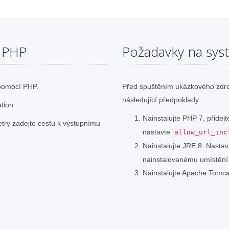
v PHP
Požadavky na sys
pomocí PHP.
Před spuštěním ukázkového zdro
následující předpoklady.
ation
Nainstalujte PHP 7, přide
etry zadejte cestu k výstupnímu
nastavte
allow_url_inc
Nainstalujte JRE 8. Nasta
nainstalovanému umístění
Nainstalujte Apache Tomca