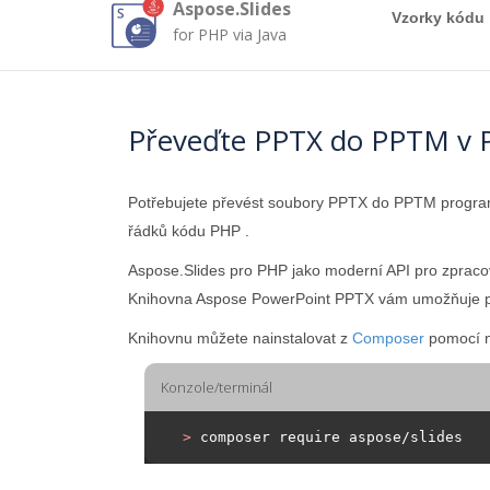
Aspose.Slides
Vzorky kódu
for PHP via Java
Převeďte PPTX do PPTM v
Potřebujete převést soubory PPTX do PPTM prog
řádků kódu PHP .
Aspose.Slides pro PHP jako moderní API pro zprac
Knihovna Aspose PowerPoint PPTX vám umožňuje p
Knihovnu můžete nainstalovat z
Composer
pomocí n
Konzole/terminál
>
 composer require aspose/slides