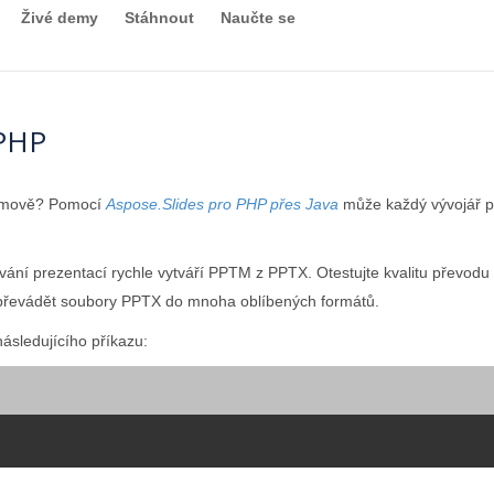
Živé demy
Stáhnout
Naučte se
 PHP
ramově? Pomocí
Aspose.Slides pro PHP přes Java
může každý vývojář p
ování prezentací rychle vytváří PPTM z PPTX. Otestujte kvalitu přev
řevádět soubory PPTX do mnoha oblíbených formátů.
ásledujícího příkazu: