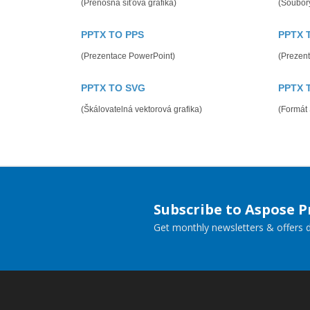
(Přenosná síťová grafika)
(Soubory
PPTX TO PPS
PPTX 
(Prezentace PowerPoint)
(Prezen
PPTX TO SVG
PPTX 
(Škálovatelná vektorová grafika)
(Formát
Subscribe to Aspose 
Get monthly newsletters & offers di