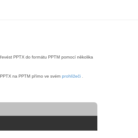
řevést PPTX do formátu PPTM pomocí několika
odu PPTX na PPTM přímo ve svém
prohlížeči
.