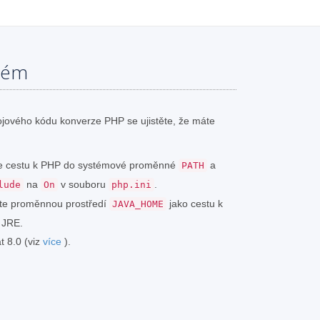
tém
jového kódu konverze PHP se ujistěte, že máte
jte cestu k PHP do systémové proměnné
a
PATH
na
v souboru
.
lude
On
php.ini
vte proměnnou prostředí
jako cestu k
JAVA_HOME
 JRE.
t 8.0 (viz
více
).