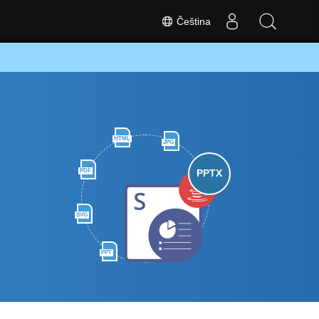
Čeština
HTML
JPG
PDF
PPTX
SVG
PPT