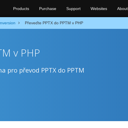
Products
Purchase
Support
Websites
About
nversion
Převeďte PPTX do PPTM v PHP
TM v PHP
na pro převod PPTX do PPTM