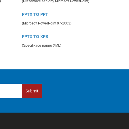
)
(Prezentace šablony Microsoft PowerPoint)
PPTX TO PPT
(Microsoft PowerPoint 97-2003)
PPTX TO XPS
(Specifikace papíru XML)
Submit