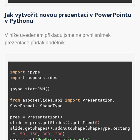
Jak vytvořit novou prezentaci v PowerPointu
v Pythonu
V níže uvedeném příkladu jsme na první snímek
prezentace přidali obdélník.
import
import
 asposeslides

jpype.startJVM()

from
 asposeslides.api 
import
 Presentation, 
SaveFormat, ShapeType

pres = Presentation()

slide = pres.getSlides().get_Item(
0
)

slide.getShapes().addAutoShape(ShapeType.Rectang
le, 
50
, 
150
, 
300
, 
200
)

pres.save(
"NewPresentation.pptx"
, 