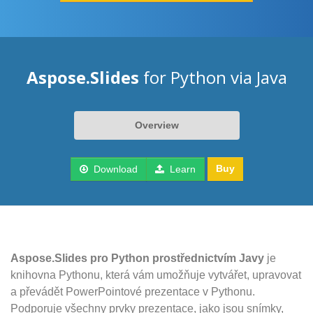
Aspose.Slides
for Python via Java
Overview
Buy
Download
Learn
Aspose.Slides pro Python prostřednictvím Javy
je
knihovna Pythonu, která vám umožňuje vytvářet, upravovat
a převádět PowerPointové prezentace v Pythonu.
Podporuje všechny prvky prezentace, jako jsou snímky,