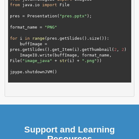
from
 java.io 
import
 File

pres = Presentation(
"pres.pptx"
);

format_name = 
"PNG"
for
 i 
in
range
(pres.getSlides().size()):

    buffImage = 
pres.getSlides().get_Item(i).getThumbnail(
2
, 
2
)

    ImageIO.write(buffImage, format_name, 
File(
"image_java"
 + 
str
(i) + 
".png"
))

jpype.shutdownJVM()

Support and Learning
Resources