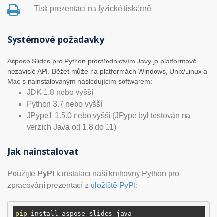
Tisk prezentací na fyzické tiskárně
Systémové požadavky
Aspose.Slides pro Python prostřednictvím Javy je platformově
nezávislé API. Běžet může na platformách Windows, Unix/Linux a
Mac s nainstalovaným následujícím softwarem:
JDK 1.8 nebo vyšší
Python 3.7 nebo vyšší
JPype1 1.5.0 nebo vyšší (JPype byl testován na
verzích Java od 1.8 do 11)
Jak nainstalovat
Použijte
PyPI
k instalaci naší knihovny Python pro
zpracování prezentací z
úložiště PyPI:
pip
 install aspose-slides-java