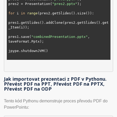
pres2 = Presentation(
"pres2.pptx"
);

for
 i 
in
range
(pres2.getSlides().size()):

pres1.getSlides().addClone(pres2.getSlides().get
_Item(i));

pres1.save(
"combinedPresentation.pptx"
, 
SaveFormat.Pptx);

jpype.shutdownJVM()

Jak importovat prezentaci z PDF v Pythonu.
Převést PDF na PPT, Převést PDF na PPTX,
Převést PDF na ODP
Tento kód Pythonu demonstruje proces převodu PDF do
PowerPointu: