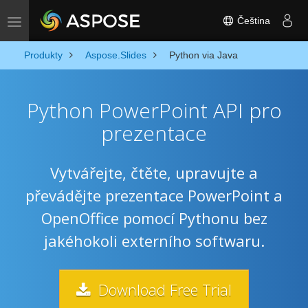
Čeština
Toggle navigation
Produkty
Aspose.Slides
Python via Java
Python PowerPoint API pro
prezentace
Vytvářejte, čtěte, upravujte a
převádějte prezentace PowerPoint a
OpenOffice pomocí Pythonu bez
jakéhokoli externího softwaru.
Download Free Trial