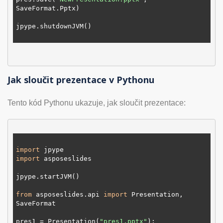
SaveFormat.Pptx)

jpype.shutdownJVM()

Jak sloučit prezentace v Pythonu
Tento kód Pythonu ukazuje, jak sloučit prezentace:
import
import
 asposeslides

jpype.startJVM()

from
 asposeslides.api 
import
 Presentation, 
SaveFormat

pres1 = Presentation(
"pres1.pptx"
);
