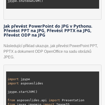
jpype.shutdownJVM()

Jak převést PowerPoint do JPG v Pythonu.
Převést PPT na JPG, Převést PPTX na JPG,
Převést ODP na JPG
Následující příklad ukazuje, jak převést PowerPoint PPT,
PPTX a dokument ODP OpenOffice na sadu obrázků
JPEG.
import
import
 asposeslides

jpype.startJVM()

from
 asposeslides.api 
import
from
 javax.imageio 
import