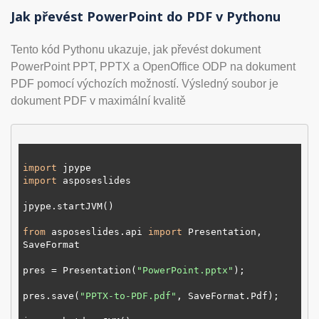
Jak převést PowerPoint do PDF v Pythonu
Tento kód Pythonu ukazuje, jak převést dokument
PowerPoint PPT, PPTX a OpenOffice ODP na dokument
PDF pomocí výchozích možností. Výsledný soubor je
dokument PDF v maximální kvalitě
import
import
 asposeslides

jpype.startJVM()

from
 asposeslides.api 
import
 Presentation, 
SaveFormat

pres = Presentation(
"PowerPoint.pptx"
);

pres.save(
"PPTX-to-PDF.pdf"
, SaveFormat.Pdf);
