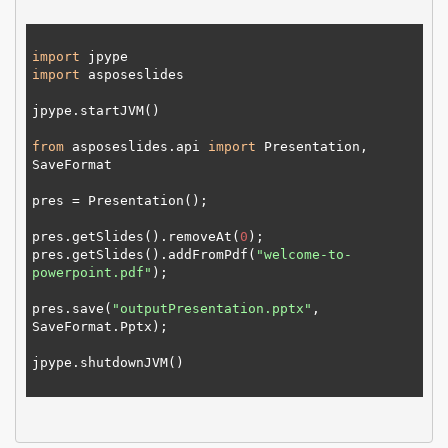
import
import
 asposeslides

jpype.startJVM()

from
 asposeslides.api 
import
 Presentation, 
SaveFormat

pres = Presentation();

pres.getSlides().removeAt(
0
);

pres.getSlides().addFromPdf(
"welcome-to-
powerpoint.pdf"
);

pres.save(
"outputPresentation.pptx"
, 
SaveFormat.Pptx);

jpype.shutdownJVM()
