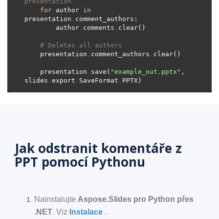
presentation
for
 author 
in
presentation
.
        author
.
comments
.
# Deletes all authors
    presentation
.
comment_authors
.
    presentation
.
save(
"example_out.pptx"
, 
slides
.
export
.
SaveFormat
.
Jak odstranit komentáře z
PPT pomocí Pythonu
Nainstalujte
Aspose.Slides pro Python přes
.NET
. Viz
Instalace
.