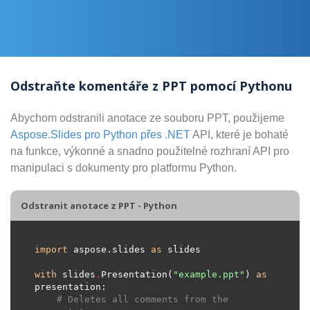
Odstraňte komentáře z PPT pomocí Pythonu
Abychom odstranili anotace ze souboru PPT, použijeme
Aspose.Slides pro Python přes .NET
API, které je bohaté
na funkce, výkonné a snadno použitelné rozhraní API pro
manipulaci s dokumenty pro platformu Python.
Odstranit anotace z PPT - Python
import
 aspose.slides 
as
with
 slides
.
Presentation(
"example.ppt"
) 
as
# Deletes all comments from the 