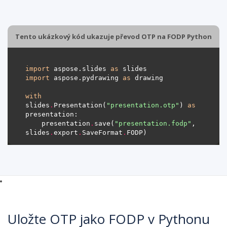
Tento ukázkový kód ukazuje převod OTP na FODP Python
import
 aspose.slides 
as
import
 aspose.pydrawing 
as
with
slides
.
Presentation(
"presentation.otp"
) 
as
    presentation
.
save(
"presentation.fodp"
, 
slides
.
export
.
SaveFormat
.
Uložte OTP jako FODP v Pythonu