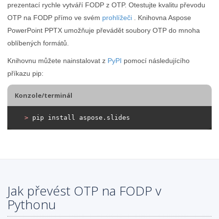
prezentací rychle vytváří FODP z OTP. Otestujte kvalitu převodu
OTP na FODP přímo ve svém
prohlížeči
. Knihovna Aspose
PowerPoint PPTX umožňuje převádět soubory OTP do mnoha
oblíbených formátů.
Knihovnu můžete nainstalovat z
PyPI
pomocí následujícího
příkazu pip:
Konzole/terminál
>
 pip install aspose.slides
Jak převést OTP na FODP v
Pythonu