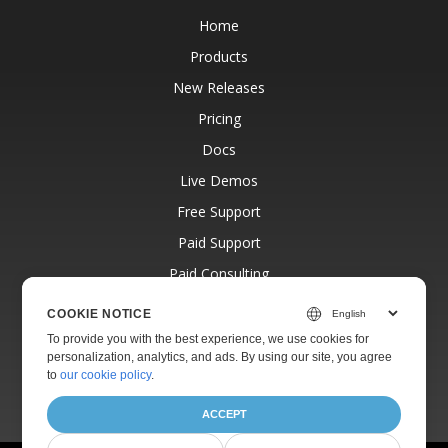
Home
Products
New Releases
Pricing
Docs
Live Demos
Free Support
Paid Support
Paid Consulting
Blog
COOKIE NOTICE
Websites
To provide you with the best experience, we use cookies for
personalization, analytics, and ads. By using our site, you agree
About
to
our cookie policy
.
ACCEPT