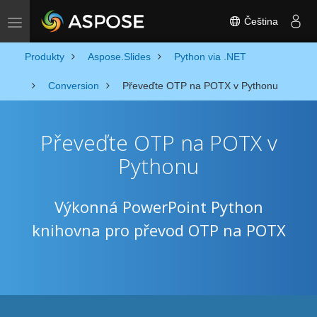
Čeština
Toggle navigation
Produkty
Aspose.Slides
Python via .NET
Conversion
Převeďte OTP na POTX v Pythonu
Převeďte OTP na POTX v
Pythonu
Výkonná PowerPoint Python
knihovna pro převod OTP na POTX