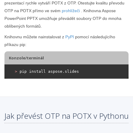
prezentací rychle vytváří POTX z OTP. Otestujte kvalitu převodu
OTP na POTX přímo ve svém
prohlížeči
. Knihovna Aspose
PowerPoint PPTX umožňuje převádět soubory OTP do mnoha
oblíbených formátů.
Knihovnu můžete nainstalovat z
PyPI
pomocí následujícího
příkazu pip:
Konzole/terminál
>
 pip install aspose.slides
Jak převést OTP na POTX v Pythonu