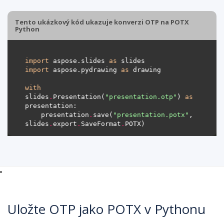
Tento ukázkový kód ukazuje konverzi OTP na POTX
Python
import
 aspose.slides 
as
import
 aspose.pydrawing 
as
with
slides
.
Presentation(
"presentation.otp"
) 
as
    presentation
.
save(
"presentation.potx"
, 
slides
.
export
.
SaveFormat
.
Uložte OTP jako POTX v Pythonu