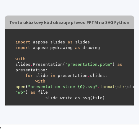
Tento ukázkový kód ukazuje převod PPTM na SVG Python
import
 aspose.slides 
as
import
 aspose.pydrawing 
as
with
slides
.
Presentation(
"presentation.pptm"
) 
as
for
 slide 
in
 presentation
.
with
open
(
"presentation_slide_
{0}
.svg"
.
format
(
str
(slid
"wb"
) 
as
            slide
.