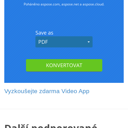
Vyzkoušejte zdarma Video App
Další podporované