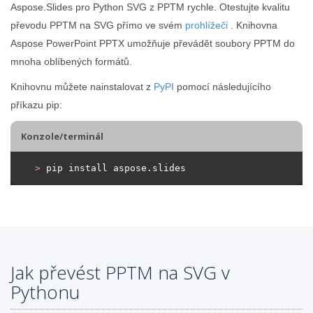
Aspose.Slides pro Python SVG z PPTM rychle. Otestujte kvalitu
převodu PPTM na SVG přímo ve svém
prohlížeči
. Knihovna
Aspose PowerPoint PPTX umožňuje převádět soubory PPTM do
mnoha oblíbených formátů.
Knihovnu můžete nainstalovat z
PyPI
pomocí následujícího
příkazu pip:
Konzole/terminál
>
 pip install aspose.slides
Jak převést PPTM na SVG v
Pythonu