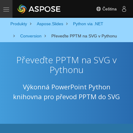
Čeština
Toggle navigation
Produkty
Aspose.Slides
Python via .NET
Conversion
Převeďte PPTM na SVG v Pythonu
Převeďte PPTM na SVG v
Pythonu
Výkonná PowerPoint Python
knihovna pro převod PPTM do SVG