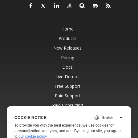
Home
Products
New Releases
Pricing
Docs
Live Demos
Free Support
Paid Support
Paid Consulting
Blog
COOKIE NOTICE
Websites
To provide you with the best experience, we use cookies for
personalization, analytics, and ads. By using our site, you agree
About
to
our cookie policy
.