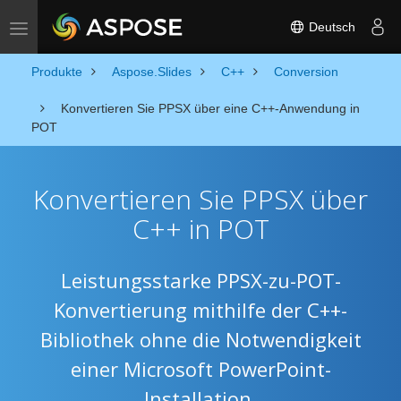
Deutsch
Toggle navigation
Produkte
Aspose.Slides
C++
Conversion
Konvertieren Sie PPSX über eine C++-Anwendung in
POT
Konvertieren Sie PPSX über
C++ in POT
Leistungsstarke PPSX-zu-POT-
Konvertierung mithilfe der C++-
Bibliothek ohne die Notwendigkeit
einer Microsoft PowerPoint-
Installation.