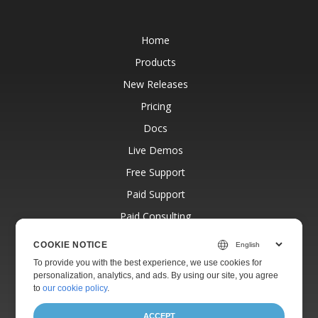
Home
Products
New Releases
Pricing
Docs
Live Demos
Free Support
Paid Support
Paid Consulting
Blog
COOKIE NOTICE
Websites
To provide you with the best experience, we use cookies for
personalization, analytics, and ads. By using our site, you agree
About
to
our cookie policy
.
ACCEPT