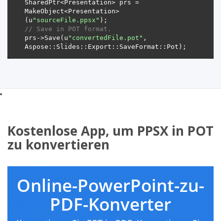
SharedPtr<Presentation> prs = 
MakeObject<Presentation>
(u
"sourceFile.ppsx"
// Save in POT format.
prs->Save(u
"convertedFile.pot"
, 
Kostenlose App, um PPSX in POT
zu konvertieren