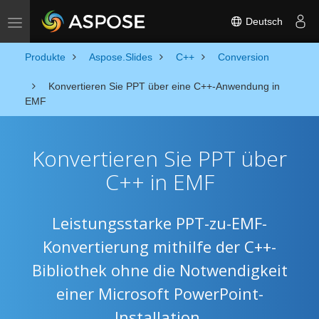
Deutsch
Toggle navigation
Produkte
Aspose.Slides
C++
Conversion
Konvertieren Sie PPT über eine C++-Anwendung in
EMF
Konvertieren Sie PPT über
C++ in EMF
Leistungsstarke PPT-zu-EMF-
Konvertierung mithilfe der C++-
Bibliothek ohne die Notwendigkeit
einer Microsoft PowerPoint-
Installation.