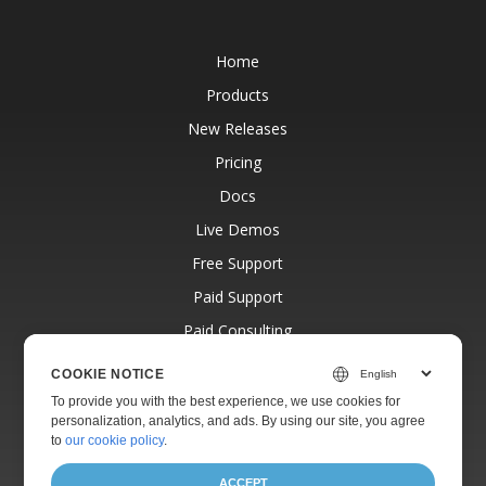
Home
Products
New Releases
Pricing
Docs
Live Demos
Free Support
Paid Support
Paid Consulting
Blog
COOKIE NOTICE
Websites
To provide you with the best experience, we use cookies for
personalization, analytics, and ads. By using our site, you agree
About
to
our cookie policy
.
ACCEPT