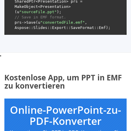
SharedPtr<Presentation> prs = 
MakeObject<Presentation>
(u
"sourceFile.ppt"
// Save in EMF format.
prs->Save(u
"convertedFile.emf"
, 
Kostenlose App, um PPT in EMF
zu konvertieren