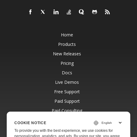
Home
Products
New Releases
Pricing
Docs
Live Demos
Free Support
Paid Support
Paid Consulting
Blog
COOKIE NOTICE
Websites
To provide you with the best experience, we use cookies for
personalization, analytics, and ads. By using our site, you agree