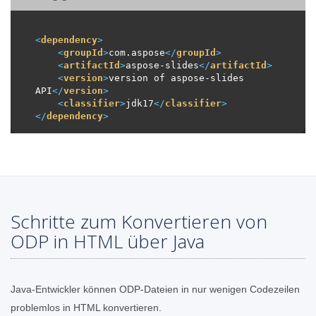
<
dependency
>
<
groupId
>
com.aspose
</
groupId
>
<
artifactId
>
aspose-slides
</
artifactId
>
<
version
>
version of aspose-slides 
API
</
version
>
<
classifier
>
jdk17
</
classifier
>
</
dependency
>
Schritte zum Konvertieren von
ODP in HTML über Java
Java-Entwickler können ODP-Dateien in nur wenigen Codezeilen
problemlos in HTML konvertieren.