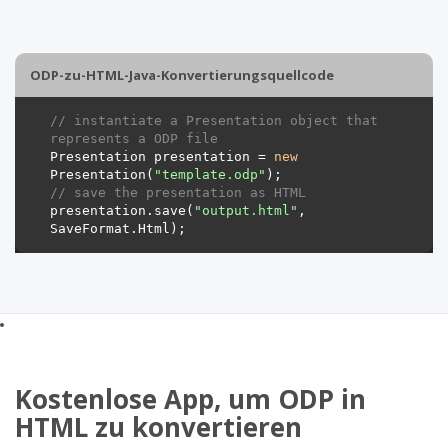
ODP-zu-HTML-Java-Konvertierungsquellcode
// instantiate a Presentation object that 
represents a ODP file
Presentation presentation = 
new
Presentation(
"template.odp"
// save the presentation as HTML
presentation.save(
"output.html"
, 
Kostenlose App, um ODP in
HTML zu konvertieren