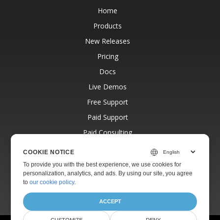
Home
Products
New Releases
Pricing
Docs
Live Demos
Free Support
Paid Support
Paid Consulting
Blog
COOKIE NOTICE
Websites
To provide you with the best experience, we use cookies for
personalization, analytics, and ads. By using our site, you agree
About
to
our cookie policy
.
ACCEPT