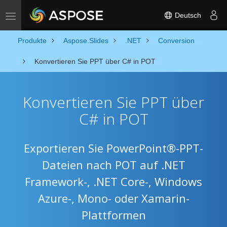
Deutsch
Toggle navigation
Produkte
Aspose.Slides
.NET
Conversion
Konvertieren Sie PPT über C# in POT
Konvertieren Sie PPT über
C# in POT
Exportieren Sie PowerPoint®-PPT-
Dateien nach POT auf .NET
Framework-, .NET Core-, Windows
Azure-, Mono- oder Xamarin-
Plattformen