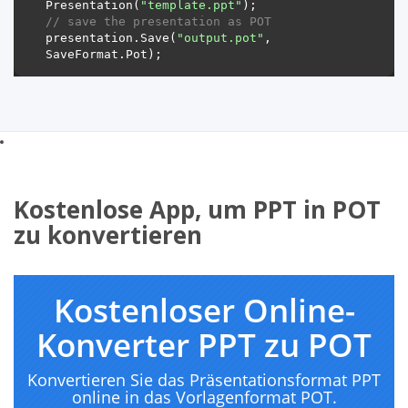
Presentation(
"template.ppt"
// save the presentation as POT
presentation.Save(
"output.pot"
, 
Kostenlose App, um PPT in POT
zu konvertieren