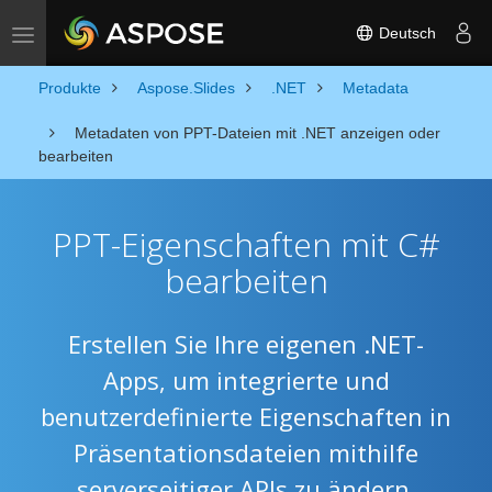
Deutsch
Toggle navigation
Produkte
Aspose.Slides
.NET
Metadata
Metadaten von PPT-Dateien mit .NET anzeigen oder
bearbeiten
PPT-Eigenschaften mit C#
bearbeiten
Erstellen Sie Ihre eigenen .NET-
Apps, um integrierte und
benutzerdefinierte Eigenschaften in
Präsentationsdateien mithilfe
serverseitiger APIs zu ändern.