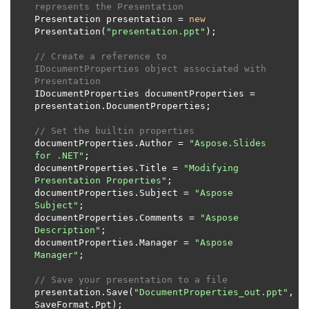
represents the Presentation
Presentation presentation = 
new
Presentation(
"presentation.ppt"
// Create a reference to 
IDocumentProperties object associated with 
Presentation
IDocumentProperties documentProperties = 
// Set the builtin properties
documentProperties.Author = 
"Aspose.Slides 
for .NET"
documentProperties.Title = 
"Modifying 
Presentation Properties"
documentProperties.Subject = 
"Aspose 
Subject"
documentProperties.Comments = 
"Aspose 
Description"
documentProperties.Manager = 
"Aspose 
Manager"
// Save your presentation to a file
presentation.Save(
"DocumentProperties_out.ppt"
, 