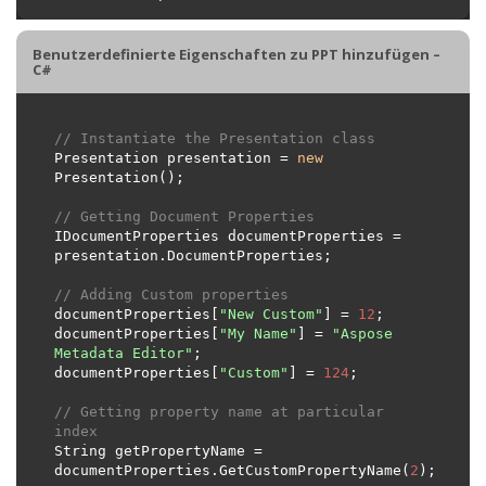
Benutzerdefinierte Eigenschaften zu PPT hinzufügen –
C#
// Instantiate the Presentation class
Presentation presentation = 
new
// Getting Document Properties
IDocumentProperties documentProperties = 
// Adding Custom properties
documentProperties[
"New Custom"
] = 
12
documentProperties[
"My Name"
] = 
"Aspose 
Metadata Editor"
documentProperties[
"Custom"
] = 
124
// Getting property name at particular 
index
String getPropertyName = 
documentProperties.GetCustomPropertyName(
2