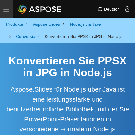
Deutsch
Toggle navigation
Produkte
Aspose.Slides
Node.js via Java
Conversion
Konvertieren Sie PPSX in JPG in Node.js
Konvertieren Sie PPSX
in JPG in Node.js
Aspose.Slides für Node.js über Java ist
eine leistungsstarke und
benutzerfreundliche Bibliothek, mit der Sie
PowerPoint-Präsentationen in
verschiedene Formate in Node.js