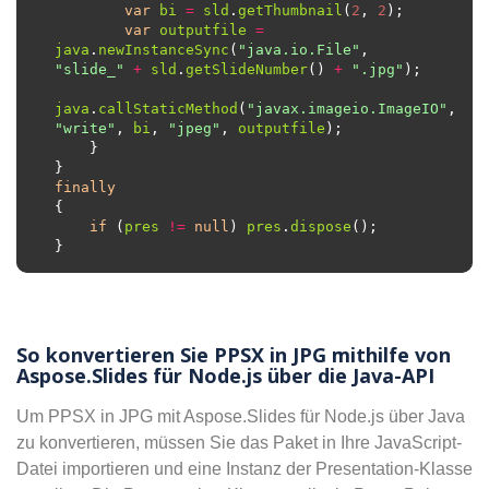
var
bi
=
sld
.
getThumbnail
(
2
, 
2
var
outputfile
=
java
.
newInstanceSync
(
"java.io.File"
, 
"slide_"
+
sld
.
getSlideNumber
() 
+
".jpg"
java
.
callStaticMethod
(
"javax.imageio.ImageIO"
, 
"write"
, 
bi
, 
"jpeg"
, 
outputfile
finally
if
 (
pres
!=
null
) 
pres
.
dispose
So konvertieren Sie PPSX in JPG mithilfe von
Aspose.Slides für Node.js über die Java-API
Um PPSX in JPG mit Aspose.Slides für Node.js über Java
zu konvertieren, müssen Sie das Paket in Ihre JavaScript-
Datei importieren und eine Instanz der Presentation-Klasse