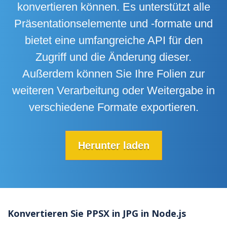
konvertieren können. Es unterstützt alle
Präsentationselemente und -formate und
bietet eine umfangreiche API für den
Zugriff und die Änderung dieser.
Außerdem können Sie Ihre Folien zur
weiteren Verarbeitung oder Weitergabe in
verschiedene Formate exportieren.
Herunter laden
Konvertieren Sie PPSX in JPG in Node.js