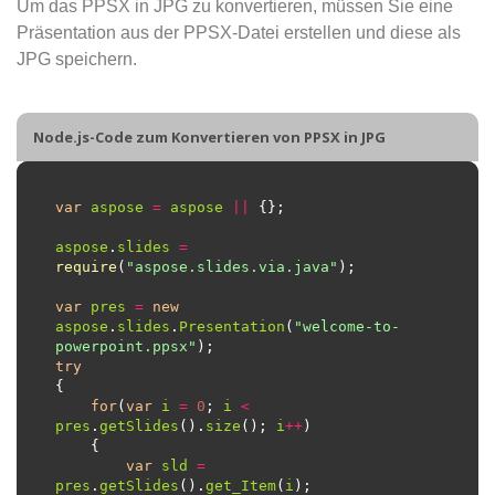
Um das PPSX in JPG zu konvertieren, müssen Sie eine
Präsentation aus der PPSX-Datei erstellen und diese als
JPG speichern.
Node.js-Code zum Konvertieren von PPSX in JPG
var
aspose
=
aspose
||
aspose
.
slides
=
require
(
"aspose.slides.via.java"
var
pres
=
new
aspose
.
slides
.
Presentation
(
"welcome-to-
powerpoint.ppsx"
try
for
(
var
i
=
0
; 
i
<
pres
.
getSlides
().
size
(); 
i
++
var
sld
=
pres
.
getSlides
().
get_Item
(
i