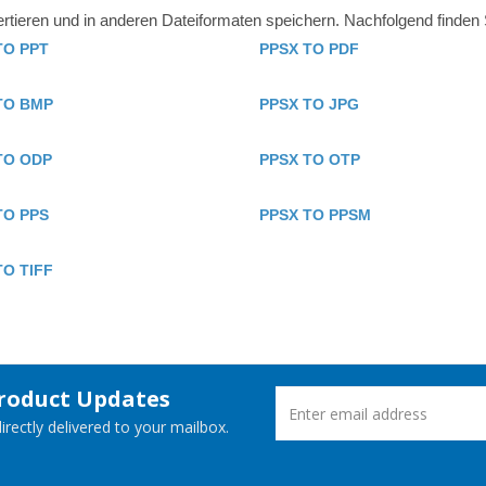
ieren und in anderen Dateiformaten speichern. Nachfolgend finden S
TO PPT
PPSX TO PDF
TO BMP
PPSX TO JPG
TO ODP
PPSX TO OTP
TO PPS
PPSX TO PPSM
TO TIFF
Product Updates
rectly delivered to your mailbox.