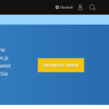
Deutsch
che
e.js
Herunter laden
ietet
 Sie