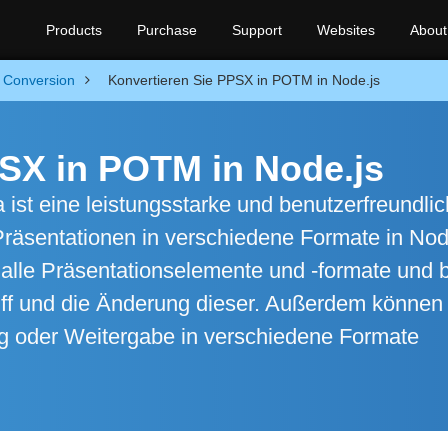
Products
Purchase
Support
Websites
About
Conversion
Konvertieren Sie PPSX in POTM in Node.js
PSX in POTM in Node.js
 ist eine leistungsstarke und benutzerfreundli
Präsentationen in verschiedene Formate in Nod
 alle Präsentationselemente und -formate und b
iff und die Änderung dieser. Außerdem können
ung oder Weitergabe in verschiedene Formate