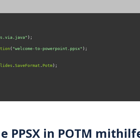
s.via.java"
tion
(
"welcome-to-powerpoint.ppsx"
lides
.
SaveFormat
.
Potm
ie PPSX in POTM mithilf