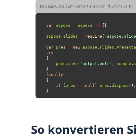
Node.js-Code zum Konvertieren von PPSX in POTM
var
aspose
=
aspose
||
aspose
.
slides
=
require
(
"aspose.slide
var
pres
=
new
aspose
.
slides
.
Presenta
try
pres
.
save
(
"output.potm"
, 
aspose
.
s
finally
if
 (
pres
!=
null
) 
pres
.
dispose
So konvertieren S