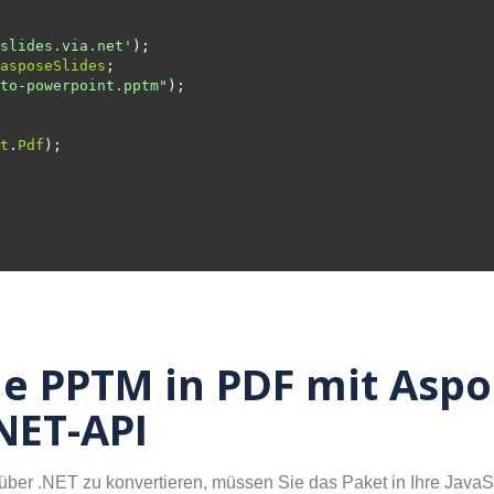
slides.via.net'
asposeSlides
to-powerpoint.pptm"
t
.
Pdf
ie PPTM in PDF mit Aspos
NET-API
er .NET zu konvertieren, müssen Sie das Paket in Ihre JavaScr