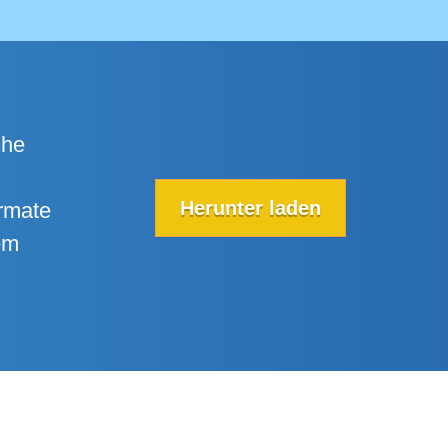
che
Herunter laden
ormate
em