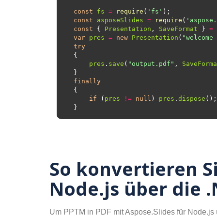
const
fs
=
require
(
'fs'
const
asposeSlides
=
require
(
'aspose.
const
 { 
Presentation
, 
SaveFormat
 } 
=
var
pres
=
new
Presentation
(
"welcome-
try
pres
.
save
(
"output.pdf"
, 
SaveForma
finally
if
 (
pres
!=
null
) 
pres
.
dispose
So konvertieren S
Node.js über die .
Um PPTM in PDF mit Aspose.Slides für Node.js üb