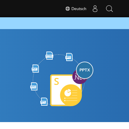
Deutsch
HTML
JPG
n
PDF
PPTX
SVG
PPT