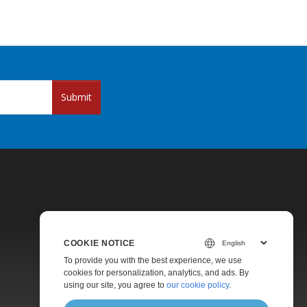
Submit
COOKIE NOTICE
Pricing
To provide you with the best experience, we use
cookies for personalization, analytics, and ads. By
Paid Support
using our site, you agree to
our cookie policy
.
About