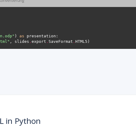
Konvertierung
n.odp"
) 
as
tml"
, slides
.
export
.
SaveFormat
.
L in Python