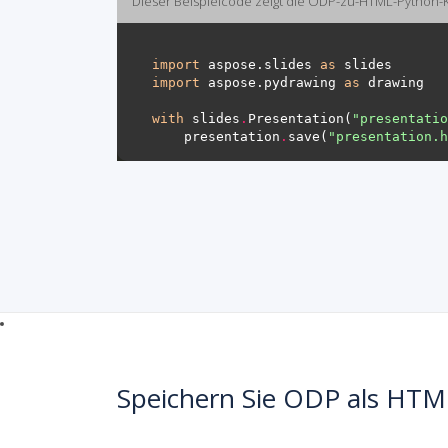
Dieser Beispielcode zeigt die ODP-zu-HTML-Python-
import
 aspose.slides 
as
import
 aspose.pydrawing 
as
with
 slides
.
Presentation(
"presentatio
    presentation
.
save(
"presentation.h
Speichern Sie ODP als HTM