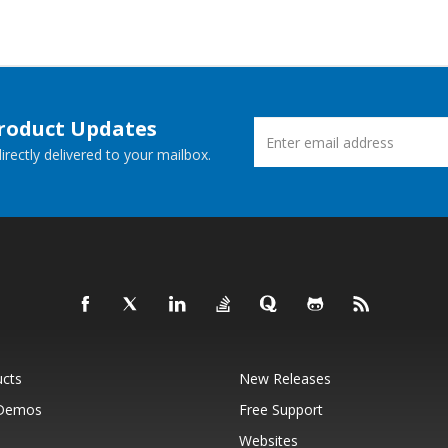
Product Updates
rectly delivered to your mailbox.
ucts
New Releases
 Demos
Free Support
Websites