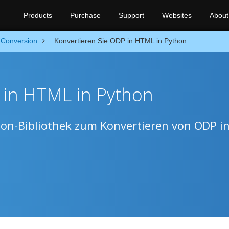
Products
Purchase
Support
Websites
About
Conversion
Konvertieren Sie ODP in HTML in Python
 in HTML in Python
on-Bibliothek zum Konvertieren von ODP i