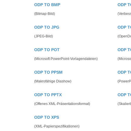
ODP TO BMP
ODP T
(Bitmap-Bild)
(Verbess
ODP TO JPG
ODP T
(JPEG-Bild)
(OpenDo
ODP TO POT
ODP T
(Microsoft PowerPoint-Vorlagendateien)
(Microso
ODP TO PPSM
ODP T
(Makrofähige Diashow)
(PowerP
ODP TO PPTX
ODP T
(Offenes XML-Präsentationsformat)
(Skalier
ODP TO XPS
(XML-Papierspezifikationen)