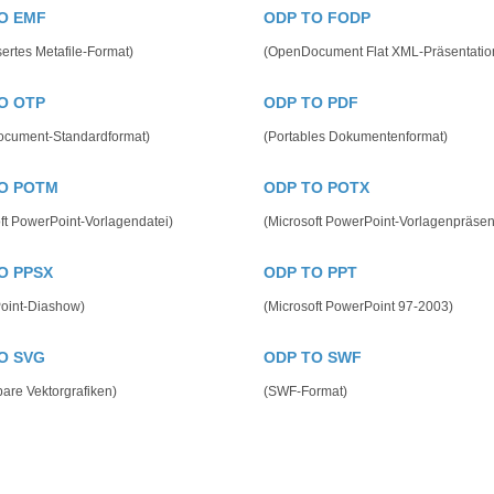
O EMF
ODP TO FODP
ertes Metafile-Format)
(OpenDocument Flat XML-Präsentatio
O OTP
ODP TO PDF
cument-Standardformat)
(Portables Dokumentenformat)
O POTM
ODP TO POTX
ft PowerPoint-Vorlagendatei)
(Microsoft PowerPoint-Vorlagenpräsen
O PPSX
ODP TO PPT
oint-Diashow)
(Microsoft PowerPoint 97-2003)
O SVG
ODP TO SWF
bare Vektorgrafiken)
(SWF-Format)