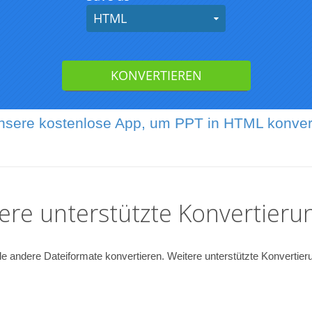
nsere kostenlose App, um PPT in HTML konver
ere unterstützte Konvertieru
e andere Dateiformate konvertieren. Weitere unterstützte Konvertieru