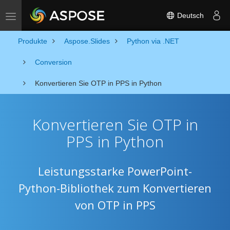
Deutsch
Toggle navigation
Produkte
Aspose.Slides
Python via .NET
Conversion
Konvertieren Sie OTP in PPS in Python
Konvertieren Sie OTP in
PPS in Python
Leistungsstarke PowerPoint-
Python-Bibliothek zum Konvertieren
von OTP in PPS