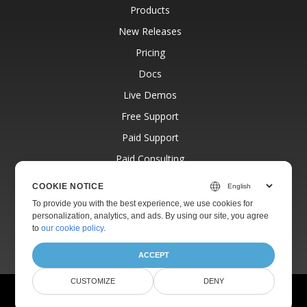
Products
New Releases
Pricing
Docs
Live Demos
Free Support
Paid Support
Paid Consulting
Blog
COOKIE NOTICE
Websites
To provide you with the best experience, we use cookies for
personalization, analytics, and ads. By using our site, you agree
About
to
our cookie policy
.
ACCEPT
CUSTOMIZE
DENY
© Aspose Pty Ltd 2001-2026.
All Rights Reserved.
Privacy Policy
Terms of use
Contact