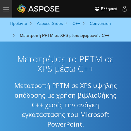
Ελληνικά
Toggle navigation
Προϊόντα
Aspose.Slides
C++
Conversion
Μετατροπή PPTM σε XPS μέσω εφαρμογής C++
Μετατρέψτε το PPTM σε
XPS μέσω C++
Μετατροπή PPTM σε XPS υψηλής
απόδοσης με χρήση βιβλιοθήκης
C++ χωρίς την ανάγκη
εγκατάστασης του Microsoft
PowerPoint.