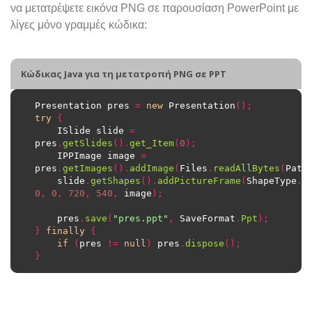
να μετατρέψετε εικόνα PNG σε παρουσίαση PowerPoint με
λίγες μόνο γραμμές κώδικα:
Κώδικας Java για τη μετατροπή PNG σε PPT
Presentation pres 
=
new
 Presentation
();
try
{
	ISlide slide 
=
pres
.
getSlides
().
get_Item
(
0
);
	IPPImage image 
=
pres
.
getImages
().
addImage
(
Files
.
readAllBytes
(
Path
	slide
.
getShapes
().
addPictureFrame
(
ShapeType
.
R
0
,
0
,
720
,
540
,
 image
);
	pres
.
save
(
"pres.ppt"
,
 SaveFormat
.
Ppt
);
}
finally
{
if
(
pres 
!=
null
)
 pres
.
dispose
();
}