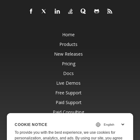
Home
Products
New Releases
Pricing
Docs
Live Demos
Free Support
Paid Support
Paid Consulting
Blog
COOKIE NOTICE
Websites
To provide you with the best experience, we use cookies for
personalization, analytics, and ads. By using our site, you agree