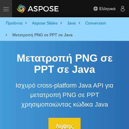
Ελληνικά
Toggle navigation
Προϊόντα
Aspose.Slides
Java
Conversion
Μετατροπή PNG σε PPT σε Java
Μετατροπή PNG σε
PPT σε Java
Ισχυρό cross-platform Java API για
μετατροπή PNG σε PPT
χρησιμοποιώντας κώδικα Java
Λήψης