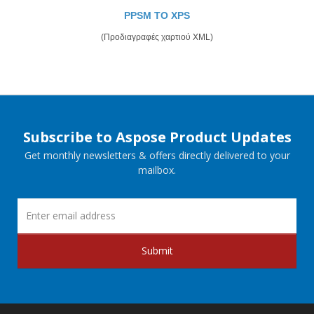
PPSM TO XPS
(Προδιαγραφές χαρτιού XML)
Subscribe to Aspose Product Updates
Get monthly newsletters & offers directly delivered to your
mailbox.
Submit