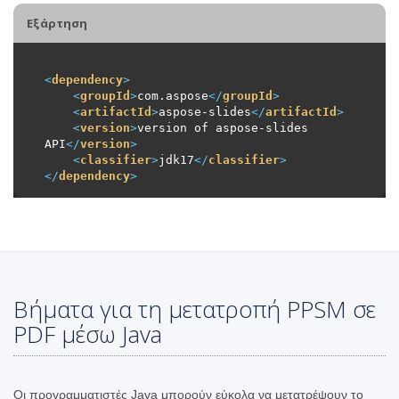
Εξάρτηση
<
dependency
>
<
groupId
>
com.aspose
</
groupId
>
<
artifactId
>
aspose-slides
</
artifactId
>
<
version
>
version of aspose-slides 
API
</
version
>
<
classifier
>
jdk17
</
classifier
>
</
dependency
>
Βήματα για τη μετατροπή PPSM σε
PDF μέσω Java
Οι προγραμματιστές Java μπορούν εύκολα να μετατρέψουν το