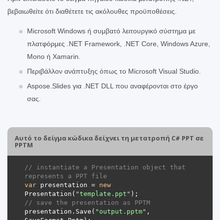
βεβαιωθείτε ότι διαθέτετε τις ακόλουθες προϋποθέσεις.
Microsoft Windows ή συμβατό λειτουργικό σύστημα με
πλατφόρμες .NET Framework, .NET Core, Windows Azure,
Mono ή Xamarin.
Περιβάλλον ανάπτυξης όπως το Microsoft Visual Studio.
Aspose.Slides για .NET DLL που αναφέρονται στο έργο
σας.
Αυτό το δείγμα κώδικα δείχνει τη μετατροπή C# PPT σε
PPTM
// instantiate a Presentation object that 
represents a PPT file
var
 presentation = 
new
Presentation(
"template.ppt"
// save the presentation as PPTM
presentation.Save(
"output.pptm"
, 