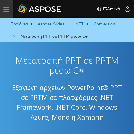
Ελληνικά
Toggle navigation
Προϊόντα
Aspose.Slides
.NET
Conversion
Μετατροπή PPT σε PPTM μέσω C#
Μετατροπή PPT σε PPTM
μέσω C#
Εξαγωγή αρχείων PowerPoint® PPT
σε PPTM σε πλατφόρμες .NET
Framework, .NET Core, Windows
Azure, Mono ή Xamarin