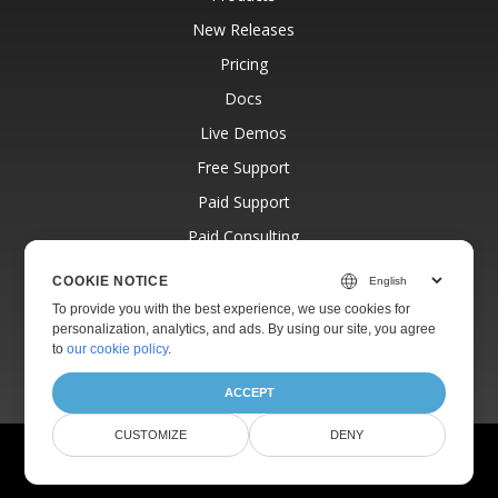
New Releases
Pricing
Docs
Live Demos
Free Support
Paid Support
Paid Consulting
Blog
COOKIE NOTICE
Websites
To provide you with the best experience, we use cookies for
personalization, analytics, and ads. By using our site, you agree
About
to
our cookie policy
.
ACCEPT
CUSTOMIZE
DENY
© Aspose Pty Ltd 2001-2026.
All Rights Reserved.
Privacy Policy
Terms of use
Contact