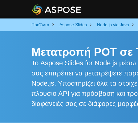
Προϊόντα
Aspose.Slides
Node.js via Java
Μετατροπή POT σε T
Το Aspose.Slides for Node.js μέσω 
σας επιτρέπει να μετατρέψετε παρ
Node.js. Υποστηρίζει όλα τα στοιχ
πλούσιο API για πρόσβαση και τροπ
διαφάνειές σας σε διάφορες μορφέ