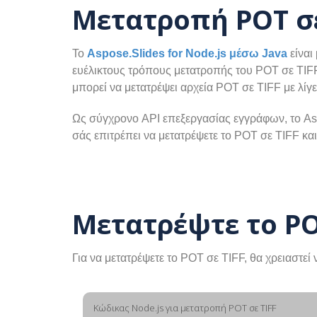
Μετατροπή POT σε
Το
Aspose.Slides for Node.js μέσω Java
είναι
ευέλικτους τρόπους μετατροπής του POT σε TIF
μπορεί να μετατρέψει αρχεία POT σε TIFF με λίγ
Ως σύγχρονο API επεξεργασίας εγγράφων, το Asp
σάς επιτρέπει να μετατρέψετε το POT σε TIFF κα
Μετατρέψτε το PO
Για να μετατρέψετε το POT σε TIFF, θα χρειαστε
Κώδικας Node.js για μετατροπή POT σε TIFF