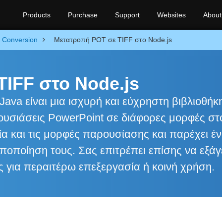
Products
Purchase
Support
Websites
About
Conversion
Μετατροπή POT σε TIFF στο Node.js
IFF στο Node.js
Java είναι μια ισχυρή και εύχρηστη βιβλιοθήκ
ουσιάσεις PowerPoint σε διάφορες μορφές στ
εία και τις μορφές παρουσίασης και παρέχει έ
οποίηση τους. Σας επιτρέπει επίσης να εξάγε
ς για περαιτέρω επεξεργασία ή κοινή χρήση.