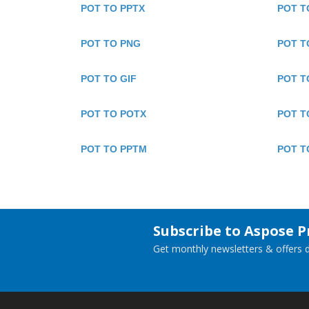
POT TO PPTX
POT T
POT TO PNG
POT T
POT TO GIF
POT T
POT TO POTX
POT T
POT TO PPTM
POT T
Subscribe to Aspose 
Get monthly newsletters & offers di