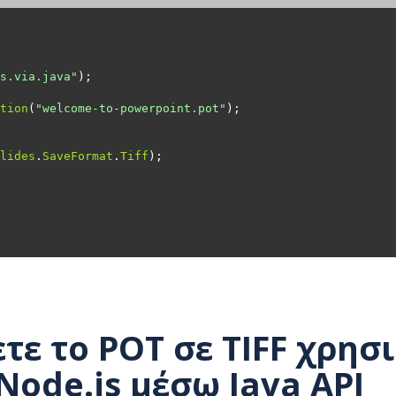
s.via.java"
tion
(
"welcome-to-powerpoint.pot"
lides
.
SaveFormat
.
Tiff
τε το POT σε TIFF χρησ
 Node.js μέσω Java API