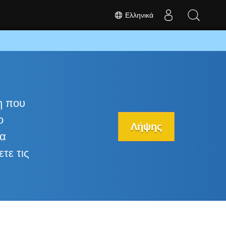
Ελληνικά
η που
ο
Λήψης
να
τε τις