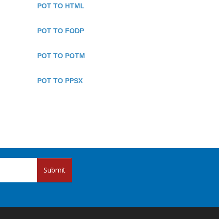
POT TO HTML
POT TO FODP
POT TO POTM
POT TO PPSX
Submit