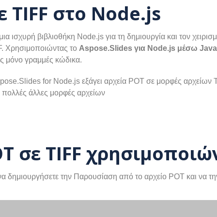
 TIFF στο Node.js
 μια ισχυρή βιβλιοθήκη Node.js για τη δημιουργία και τον χειρ
F. Χρησιμοποιώντας το
Aspose.Slides για Node.js μέσω Java
ες μόνο γραμμές κώδικα.
ose.Slides for Node.js εξάγει αρχεία POT σε μορφές αρχείων
ι πολλές άλλες μορφές αρχείων
T σε TIFF χρησιμοποιών
ί να δημιουργήσετε την Παρουσίαση από το αρχείο POT και να τ