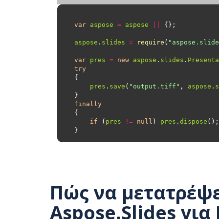
var
aspose
=
aspose
||
aspose
.
slides
=
require
(
"aspose.slide
var
pres
=
new
aspose
.
slides
.
Presenta
try
pres
.
save
(
"output.tiff"
, 
aspose
.
s
finally
if
 (
pres
!=
null
) 
pres
.
dispose
Πώς να μετατρέψε
Aspose.Slides για