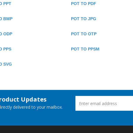
O PPT
POT TO PDF
O BMP
POT TO JPG
O ODP
POT TO OTP
O PPS
POT TO PPSM
O SVG
Product Updates
rectly delivered to your mailbox.